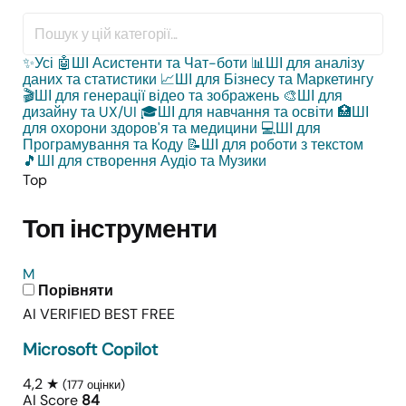
✨
Усі
🤖
ШІ Асистенти та Чат-боти
📊
ШІ для аналізу
даних та статистики
📈
ШІ для Бізнесу та Маркетингу
🎬
ШІ для генерації відео та зображень
🎨
ШІ для
дизайну та UX/UI
🎓
ШІ для навчання та освіти
🏥
ШІ
для охорони здоров'я та медицини
💻
ШІ для
Програмування та Коду
📝
ШІ для роботи з текстом
🎵
ШІ для створення Аудіо та Музики
Top
Топ інструменти
M
Порівняти
AI VERIFIED
BEST FREE
Microsoft Copilot
4,2 ★
(177 оцінки)
AI Score
84