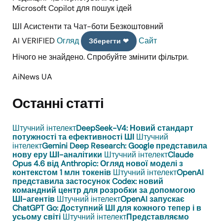
Microsoft Copilot для пошук ідей
ШІ Асистенти та Чат-боти
Безкоштовний
AI VERIFIED
Огляд
Сайт
Зберегти ❤
Нічого не знайдено. Спробуйте змінити фільтри.
AiNews UA
Останні статті
Штучний інтелект
DeepSeek-V4: Новий стандарт
потужності та ефективності ШІ
Штучний
інтелект
Gemini Deep Research: Google представила
нову еру ШІ-аналітики
Штучний інтелект
Claude
Opus 4.6 від Anthropic: Огляд нової моделі з
контекстом 1 млн токенів
Штучний інтелект
OpenAI
представила застосунок Codex: новий
командний центр для розробки за допомогою
ШІ-агентів
Штучний інтелект
OpenAI запускає
ChatGPT Go: Доступний ШІ для кожного тепер і в
усьому світі
Штучний інтелект
Представляємо