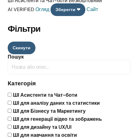
ШІ Асистенти та Чат-боти
Безкоштовний
AI VERIFIED
Огляд
Сайт
Зберегти ❤
Фільтри
Скинути
Пошук
Категорія
ШІ Асистенти та Чат-боти
ШІ для аналізу даних та статистики
ШІ для Бізнесу та Маркетингу
ШІ для генерації відео та зображень
ШІ для дизайну та UX/UI
ШІ для навчання та освіти