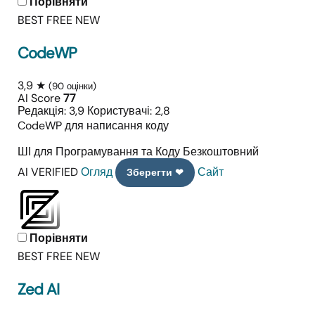
Порівняти
BEST FREE
NEW
CodeWP
3,9 ★
(90 оцінки)
AI Score
77
Редакція: 3,9
Користувачі: 2,8
CodeWP для написання коду
ШІ для Програмування та Коду
Безкоштовний
AI VERIFIED
Огляд
Сайт
Зберегти ❤
Порівняти
BEST FREE
NEW
Zed AI