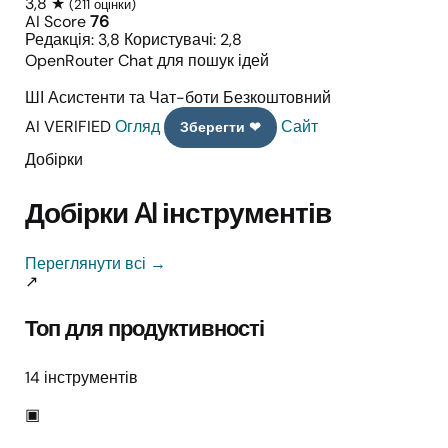
3,8 ★
(211 оцінки)
AI Score
76
Редакція: 3,8
Користувачі: 2,8
OpenRouter Chat для пошук ідей
ШІ Асистенти та Чат-боти
Безкоштовний
AI VERIFIED
Огляд
Сайт
Зберегти ❤
Добірки
Добірки AI інструментів
Переглянути всі →
↗
Топ для продуктивності
14 інструментів
▣