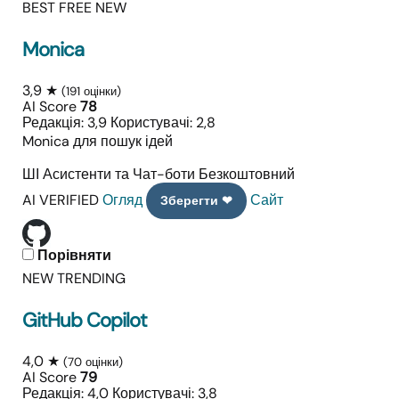
BEST FREE
NEW
Monica
3,9 ★
(191 оцінки)
AI Score
78
Редакція: 3,9
Користувачі: 2,8
Monica для пошук ідей
ШІ Асистенти та Чат-боти
Безкоштовний
AI VERIFIED
Огляд
Сайт
Зберегти ❤
Порівняти
NEW
TRENDING
GitHub Copilot
4,0 ★
(70 оцінки)
AI Score
79
Редакція: 4,0
Користувачі: 3,8