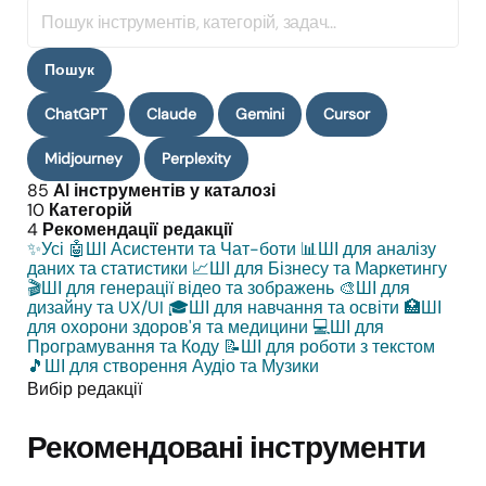
Пошук
AI
інструментів
Пошук
ChatGPT
Claude
Gemini
Cursor
Midjourney
Perplexity
85
AI інструментів у каталозі
10
Категорій
4
Рекомендації редакції
✨
Усі
🤖
ШІ Асистенти та Чат-боти
📊
ШІ для аналізу
даних та статистики
📈
ШІ для Бізнесу та Маркетингу
🎬
ШІ для генерації відео та зображень
🎨
ШІ для
дизайну та UX/UI
🎓
ШІ для навчання та освіти
🏥
ШІ
для охорони здоров'я та медицини
💻
ШІ для
Програмування та Коду
📝
ШІ для роботи з текстом
🎵
ШІ для створення Аудіо та Музики
Вибір редакції
Рекомендовані інструменти