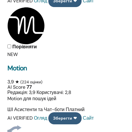
AI VERIFIED
Огляд
Сайт
Зберегти ❤
Порівняти
NEW
Motion
3,9 ★
(224 оцінки)
AI Score
77
Редакція: 3,9
Користувачі: 2,8
Motion для пошук ідей
ШІ Асистенти та Чат-боти
Платний
AI VERIFIED
Огляд
Сайт
Зберегти ❤