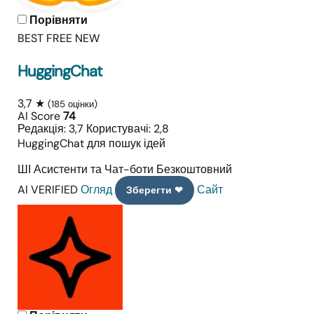
Порівняти
BEST FREE
NEW
HuggingChat
3,7 ★
(185 оцінки)
AI Score
74
Редакція: 3,7
Користувачі: 2,8
HuggingChat для пошук ідей
ШІ Асистенти та Чат-боти
Безкоштовний
AI VERIFIED
Огляд
Сайт
Зберегти ❤