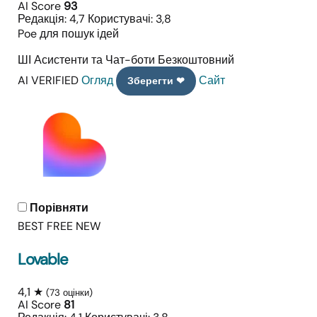
AI Score
93
Редакція: 4,7
Користувачі: 3,8
Poe для пошук ідей
ШІ Асистенти та Чат-боти
Безкоштовний
AI VERIFIED
Огляд
Сайт
Зберегти ❤
Порівняти
BEST FREE
NEW
Lovable
4,1 ★
(73 оцінки)
AI Score
81