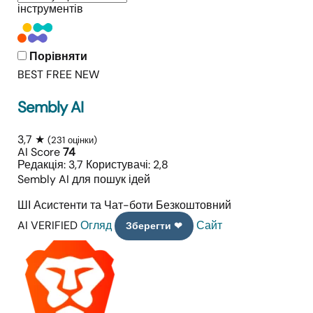
інструментів
Порівняти
BEST FREE
NEW
Sembly AI
3,7 ★
(231 оцінки)
AI Score
74
Редакція: 3,7
Користувачі: 2,8
Sembly AI для пошук ідей
ШІ Асистенти та Чат-боти
Безкоштовний
AI VERIFIED
Огляд
Сайт
Зберегти ❤