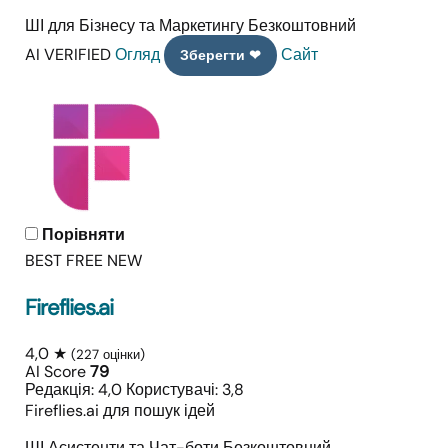
ШІ для Бізнесу та Маркетингу
Безкоштовний
AI VERIFIED
Огляд
Сайт
Зберегти ❤
Порівняти
BEST FREE
NEW
Fireflies.ai
4,0 ★
(227 оцінки)
AI Score
79
Редакція: 4,0
Користувачі: 3,8
Fireflies.ai для пошук ідей
ШІ Асистенти та Чат-боти
Безкоштовний