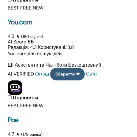
BEST FREE
NEW
You.com
4,3 ★
(180 оцінки)
AI Score
86
Редакція: 4,3
Користувачі: 3,8
You.com для пошук ідей
ШІ Асистенти та Чат-боти
Безкоштовний
AI VERIFIED
Огляд
Сайт
Зберегти ❤
Порівняти
BEST FREE
NEW
Poe
4,7 ★
(179 оцінки)