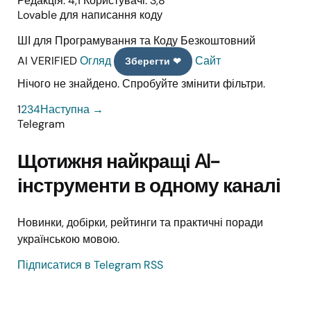
Редакція: 4,1
Користувачі: 3,8
Lovable для написання коду
ШІ для Програмування та Коду
Безкоштовний
AI VERIFIED
Огляд
Сайт
Зберегти ❤
Нічого не знайдено. Спробуйте змінити фільтри.
1
2
3
4
Наступна →
Telegram
Щотижня найкращі AI-
інструменти в одному каналі
Новинки, добірки, рейтинги та практичні поради
українською мовою.
Підписатися в Telegram
RSS