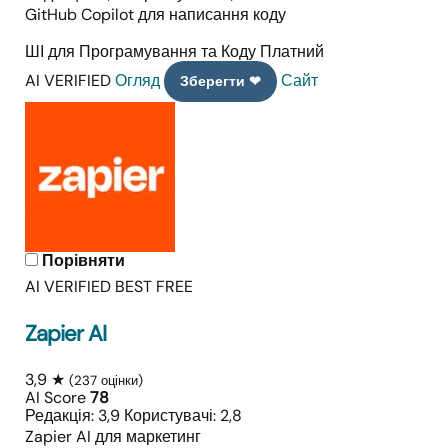
GitHub Copilot для написання коду
ШІ для Програмування та Коду
Платний
AI VERIFIED
Огляд
Сайт
Зберегти ❤
Порівняти
AI VERIFIED
BEST FREE
Zapier AI
3,9 ★
(237 оцінки)
AI Score
78
Редакція: 3,9
Користувачі: 2,8
Zapier AI для маркетинг