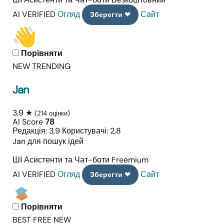
AI VERIFIED
Огляд
Сайт
Зберегти ❤
Порівняти
NEW
TRENDING
Jan
3,9 ★
(214 оцінки)
AI Score
78
Редакція: 3,9
Користувачі: 2,8
Jan для пошук ідей
ШІ Асистенти та Чат-боти
Freemium
AI VERIFIED
Огляд
Сайт
Зберегти ❤
Порівняти
BEST FREE
NEW