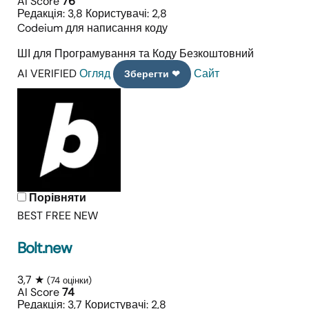
AI Score
76
Редакція: 3,8
Користувачі: 2,8
Codeium для написання коду
ШІ для Програмування та Коду
Безкоштовний
AI VERIFIED
Огляд
Сайт
Зберегти ❤
Порівняти
BEST FREE
NEW
Bolt.new
3,7 ★
(74 оцінки)
AI Score
74
Редакція: 3,7
Користувачі: 2,8