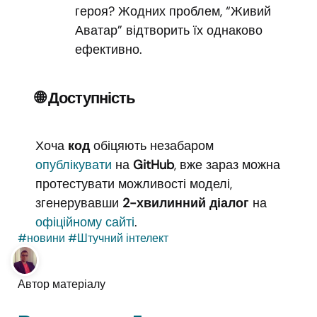
героя? Жодних проблем, “Живий
Аватар” відтворить їх однаково
ефективно.
🌐 Доступність
Хоча
код
обіцяють незабаром
опублікувати
на
GitHub
, вже зараз можна
протестувати можливості моделі,
згенерувавши
2-хвилинний діалог
на
офіційному сайті
.
#новини
#Штучний інтелект
Автор матеріалу