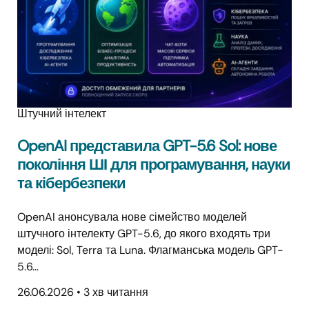
Штучний інтелект
OpenAI представила GPT-5.6 Sol: нове
покоління ШІ для програмування, науки
та кібербезпеки
OpenAI анонсувала нове сімейство моделей
штучного інтелекту GPT-5.6, до якого входять три
моделі: Sol, Terra та Luna. Флагманська модель GPT-
5.6…
26.06.2026
•
3 хв читання