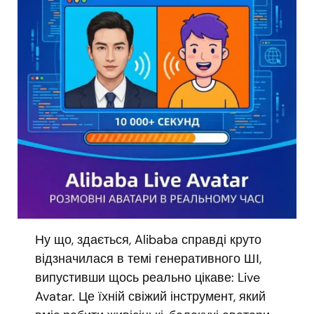
Ну що, здається, Alibaba справді круто
відзначилася в темі генеративного ШІ,
випустивши щось реально цікаве: Live
Avatar. Це їхній свіжий інструмент, який