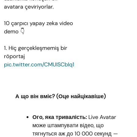
avatara çeviriyorlar.
10 çarpıcı yapay zeka video
demo 👇
1. Hiç gerçekleşmemiş bir
röportaj
pic.twitter.com/CMUISCbIq1
А що він вміє? (Оце найцікавіше)
Ого, яка тривалість:
Live Avatar
може штампувати відео, що
тягнуться аж до 10 000 секунд —