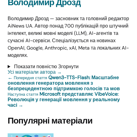
Володимир Дрозд
Володимир Дрозд — засновник та головний редактор
AiNews UA. Автор понад 700 публікацій про штучний
інтелект, великі мовні моделі (LLM), AI-агентів та
сучасні AI-сервіси. Спеціалізується на новинах
OpenAI, Google, Anthropic, xAI, Meta та локальних AI-
моделях.
Показати повністю
Згорнути
Усі матеріали автора
→
←
Qwen3-TTS-Flash: Масштабне
Попередня стаття
оновлення генератора мовлення з
безпрецедентною підтримкою голосів та мов
Microsoft представляє VibeVoice:
Наступна стаття
Революція у генерації мовлення у реальному
часі
→
Популярні матеріали