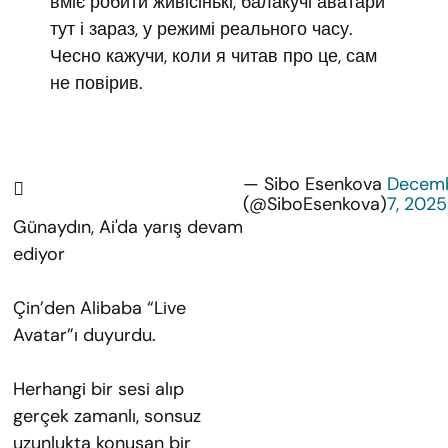
вміє робити живісінькі, балакучі аватари
тут і зараз, у режимі реального часу.
Чесно кажучи, коли я читав про це, сам
не повірив.
— Sibo Esenkova
Decem
(@SiboEsenkova)
7, 2025
Günaydın, Ai'da yarış devam
ediyor
Çin’den Alibaba “Live
Avatar”ı duyurdu.
Herhangi bir sesi alıp
gerçek zamanlı, sonsuz
uzunlukta konuşan bir