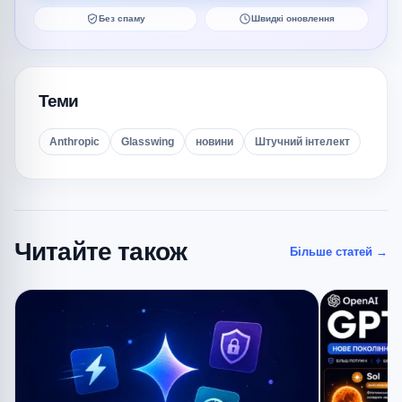
Без спаму
Швидкі оновлення
Теми
Anthropic
Glasswing
новини
Штучний інтелект
Читайте також
Більше статей
→