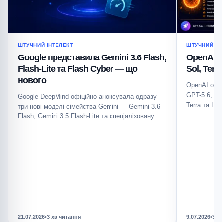
ШТУЧНИЙ ІНТЕЛЕКТ
ШТУЧНИЙ ІН
Google представила Gemini 3.6 Flash,
OpenAI п
Flash-Lite та Flash Cyber — що
Sol, Ter
нового
OpenAI офі
GPT-5.6, як
Google DeepMind офіційно анонсувала одразу
Terra та Lu
три нові моделі сімейства Gemini — Gemini 3.6
Flash, Gemini 3.5 Flash-Lite та спеціалізовану
Gemini…
21.07.2026
•
3 хв читання
9.07.2026
•
3 х