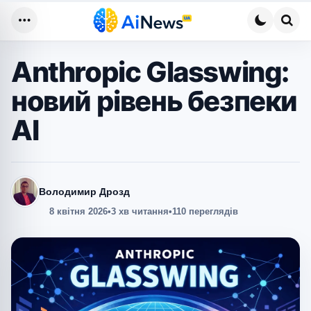
Меню
Пош
Anthropic Glasswing:
новий рівень безпеки
AI
Володимир Дрозд
8 квітня 2026
•
3 хв читання
•
110 переглядів