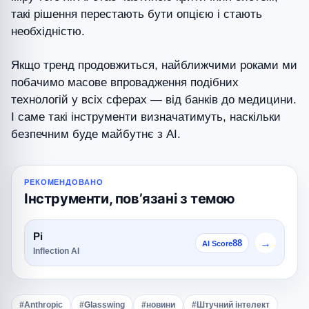
такі рішення перестають бути опцією і стають
необхідністю.
Якщо тренд продовжиться, найближчими роками ми
побачимо масове впровадження подібних
технологій у всіх сферах — від банків до медицини.
І саме такі інструменти визначатимуть, наскільки
безпечним буде майбутнє з AI.
РЕКОМЕНДОВАНО
Інструменти, повʼязані з темою
Pi
→
88
AI Score
Inflection AI
#Anthropic
#Glasswing
#новини
#Штучний інтелект