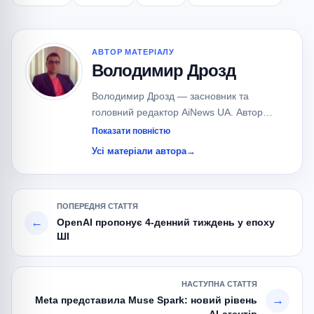
АВТОР МАТЕРІАЛУ
Володимир Дрозд
Володимир Дрозд — засновник та
головний редактор AiNews UA. Автор
понад 700 публікацій про штучний
Показати повністю
інтелект, великі мовні моделі (LLM), AI-
Усі матеріали автора
→
агентів та сучасні AI-сервіси.
Спеціалізується на новинах OpenAI,
Google, Anthropic, xAI, Meta та локальних
ПОПЕРЕДНЯ СТАТТЯ
AI-моделях.
←
OpenAI пропонує 4-денний тиждень у епоху
ШІ
НАСТУПНА СТАТТЯ
→
Meta представила Muse Spark: новий рівень