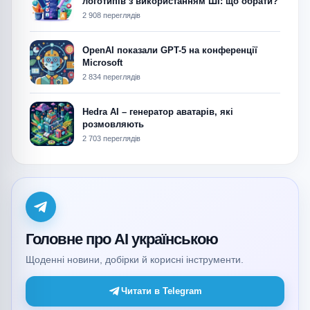
логотипів з використанням ШІ: що обрати?
2 908 переглядів
OpenAI показали GPT-5 на конференції
Microsoft
2 834 переглядів
Hedra AI – генератор аватарів, які
розмовляють
2 703 переглядів
Головне про AI українською
Щоденні новини, добірки й корисні інструменти.
Читати в Telegram