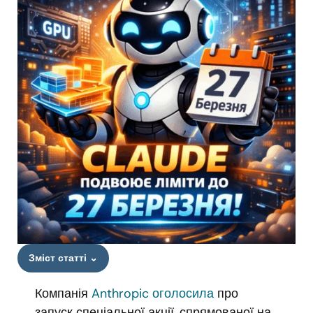
Зміст статті
⌄
Компанія
Anthropic
оголосила
про
запуск спеціальної акції, спрямованої на