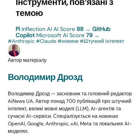
Інструменти, повʼязані з
темою
Pi
Inflection AI
AI Score
88
→
GitHub
Copilot
Microsoft
AI Score
79
→
#Anthropic
#Claude
#новини
#Штучний інтелект
Автор матеріалу
Володимир Дрозд
Володимир Дрозд — засновник та головний редактор
AiNews UA. Автор понад 700 публікацій про штучний
інтелект, великі мовні моделі (LLM), AI-агентів та
сучасні AI-сервіси. Спеціалізується на новинах
OpenAI, Google, Anthropic, xAI, Meta та локальних AI-
моделях.