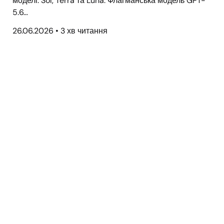
моделі: Sol, Terra та Luna. Флагманська модель GPT-
5.6…
26.06.2026
•
3 хв читання