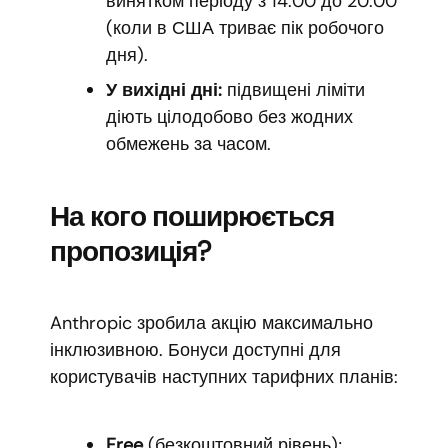
винятком періоду з 14:00 до 20:00
(коли в США триває пік робочого
дня).
У вихідні дні:
підвищені ліміти
діють цілодобово без жодних
обмежень за часом.
На кого поширюється
пропозиція?
Anthropic зробила акцію максимально
інклюзивною. Бонуси доступні для
користувачів наступних тарифних планів:
Free
(безкоштовний рівень);