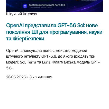
Штучний інтелект
OpenAI представила GPT-5.6 Sol: нове
покоління ШІ для програмування, науки
та кібербезпеки
OpenAI анонсувала нове сімейство моделей
штучного інтелекту GPT-5.6, до якого входять три
моделі: Sol, Terra та Luna. Флагманська модель GPT-
5.6…
26.06.2026
•
3 хв читання