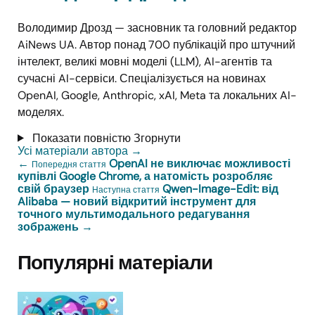
Володимир Дрозд — засновник та головний редактор
AiNews UA. Автор понад 700 публікацій про штучний
інтелект, великі мовні моделі (LLM), AI-агентів та
сучасні AI-сервіси. Спеціалізується на новинах
OpenAI, Google, Anthropic, xAI, Meta та локальних AI-
моделях.
Показати повністю
Згорнути
Усі матеріали автора
→
←
OpenAI не виключає можливості
Попередня стаття
купівлі Google Chrome, а натомість розробляє
свій браузер
Qwen-Image-Edit: від
Наступна стаття
Alibaba — новий відкритий інструмент для
точного мультимодального редагування
зображень
→
Популярні матеріали