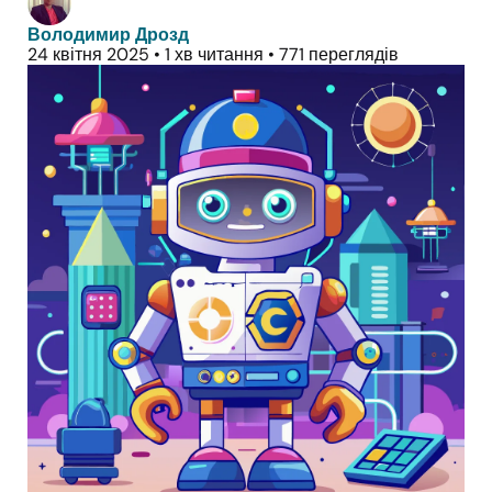
Володимир Дрозд
24 квітня 2025
•
1 хв читання
•
771 переглядів