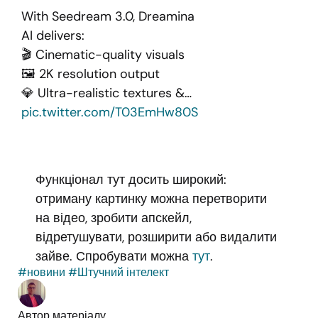
With Seedream 3.0, Dreamina
AI delivers:
🎬 Cinematic-quality visuals
🖼️ 2K resolution output
💎 Ultra-realistic textures &…
pic.twitter.com/T03EmHw80S
Функціонал тут досить широкий:
отриману картинку можна перетворити
на відео, зробити апскейл,
відретушувати, розширити або видалити
зайве. Спробувати можна
тут
.
#новини
#Штучний інтелект
Автор матеріалу