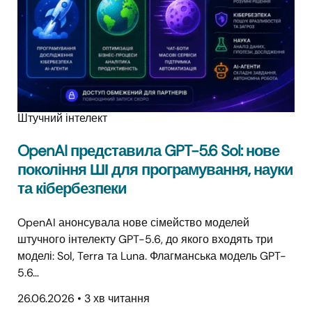
Штучний інтелект
OpenAI представила GPT-5.6 Sol: нове
покоління ШІ для програмування, науки
та кібербезпеки
OpenAI анонсувала нове сімейство моделей
штучного інтелекту GPT-5.6, до якого входять три
моделі: Sol, Terra та Luna. Флагманська модель GPT-
5.6…
26.06.2026
•
3 хв читання