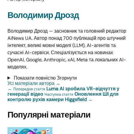
Володимир Дрозд
Володимир Дрозд — засновник та головний редактор
AiNews UA. Автор понад 700 публікацій про штучний
інтелект, великі мовні моделі (LLM), AI-агентів та
сучасні AI-сервіси. Спеціалізується на новинах
OpenAI, Google, Anthropic, xAI, Meta та локальних AI-
моделях.
Показати повністю
Згорнути
Усі матеріали автора
→
←
Luma AI зробила VR-відчуття у
Попередня стаття
генерації відео
Оновлення ШІ для
Наступна стаття
контролю рухів камери Higgsfield
→
Популярні матеріали