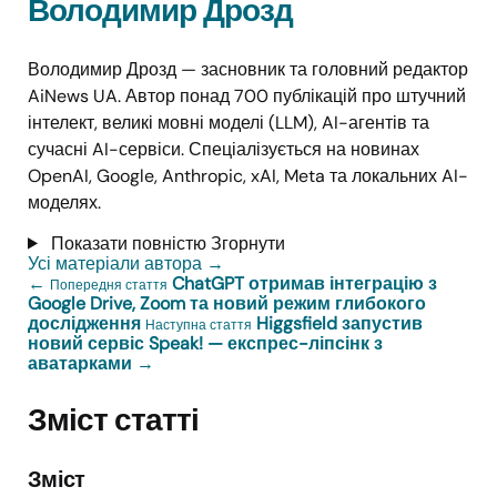
Володимир Дрозд
Володимир Дрозд — засновник та головний редактор
AiNews UA. Автор понад 700 публікацій про штучний
інтелект, великі мовні моделі (LLM), AI-агентів та
сучасні AI-сервіси. Спеціалізується на новинах
OpenAI, Google, Anthropic, xAI, Meta та локальних AI-
моделях.
Показати повністю
Згорнути
Усі матеріали автора
→
←
ChatGPT отримав інтеграцію з
Попередня стаття
Google Drive, Zoom та новий режим глибокого
дослідження
Higgsfield запустив
Наступна стаття
новий сервіс Speak! — експрес-ліпсінк з
аватарками
→
Зміст статті
Зміст