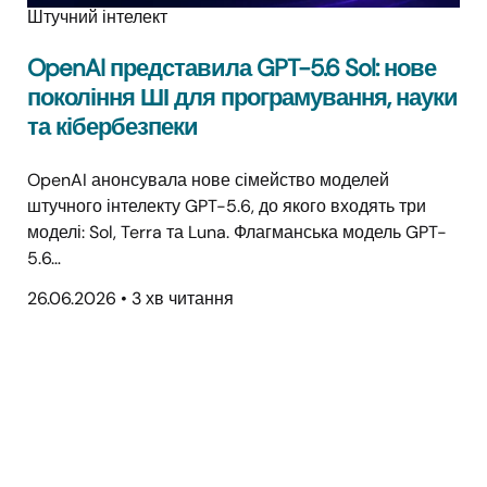
Штучний інтелект
OpenAI представила GPT-5.6 Sol: нове
покоління ШІ для програмування, науки
та кібербезпеки
OpenAI анонсувала нове сімейство моделей
штучного інтелекту GPT-5.6, до якого входять три
моделі: Sol, Terra та Luna. Флагманська модель GPT-
5.6…
26.06.2026
•
3 хв читання