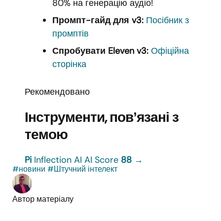
80% на генерацію аудіо!
Промпт-гайд для v3:
Посібник з
промптів
Спробувати Eleven v3:
Офіційна
сторінка
Рекомендовано
Інструменти, повʼязані з
темою
Pi
Inflection AI
AI Score
88
→
#новини
#Штучний інтелект
Автор матеріалу