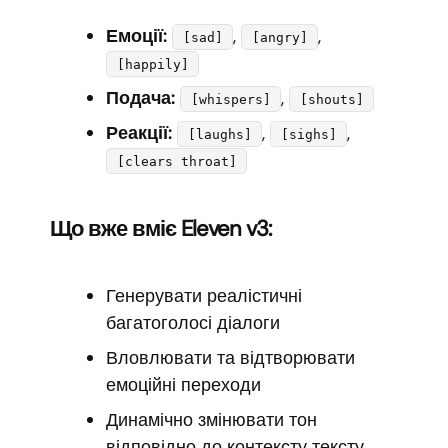
Емоції:
,
,
[sad]
[angry]
[happily]
Подача:
,
[whispers]
[shouts]
Реакції:
,
,
[laughs]
[sighs]
[clears throat]
Що вже вміє Eleven v3:
Генерувати реалістичні
багатоголосі діалоги
Вловлювати та відтворювати
емоційні переходи
Динамічно змінювати тон
відповідно до контексту тексту