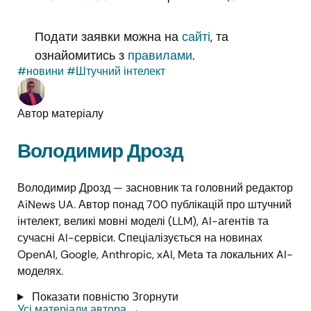
Подати заявки можна на
сайті
, та
ознайомитись з
правилами
.
#новини
#Штучний інтелект
Автор матеріалу
Володимир Дрозд
Володимир Дрозд — засновник та головний редактор
AiNews UA. Автор понад 700 публікацій про штучний
інтелект, великі мовні моделі (LLM), AI-агентів та
сучасні AI-сервіси. Спеціалізується на новинах
OpenAI, Google, Anthropic, xAI, Meta та локальних AI-
моделях.
Показати повністю
Згорнути
Усі матеріали автора
→