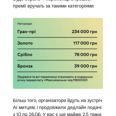
премії вручать за такими категоріями:
Більш того, організатори йдуть на зустріч
АІ митцям, і продовжили дедлайн подачі
з 10 по 26.06. У вас є ще майже 2,5 тижні.