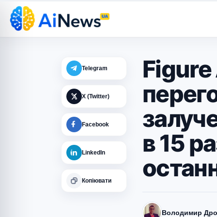
Figure
Telegram
перег
X (Twitter)
залуче
Facebook
в 15 р
LinkedIn
остан
Копіювати
Володимир Дро