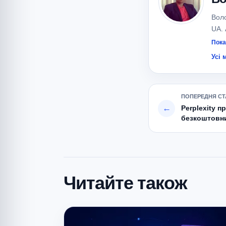
Вол
UA. 
мовн
Пока
Спец
Усі 
Meta
ПОПЕРЕДНЯ СТ
←
Perplexity п
безкоштовни
Deep Resear
Читайте також