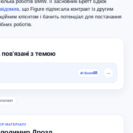
кілька роботів BMW. Її засновник Бретт Едкок
овідомив
, що Figure підписала контракт із другим
ційним клієнтом і бачить потенціал для постачання
бних роботів.
 повʼязані з темою
→
88
AI Score
нтелект
ОР МАТЕРІАЛУ
лодимир Дрозд