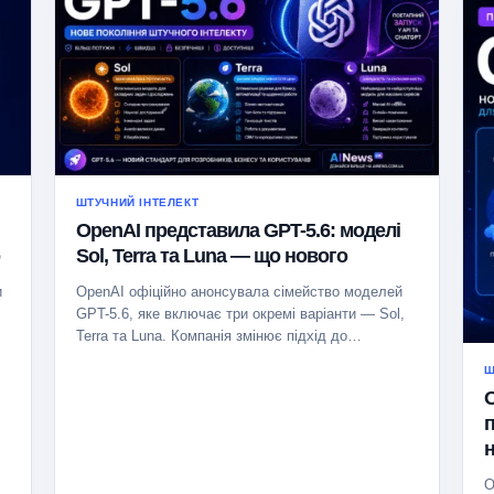
ШТУЧНИЙ ІНТЕЛЕКТ
OpenAI представила GPT-5.6: моделі
Sol, Terra та Luna — що нового
и
OpenAI офіційно анонсувала сімейство моделей
,
GPT-5.6, яке включає три окремі варіанти — Sol,
Terra та Luna. Компанія змінює підхід до…
Ш
O
н
O