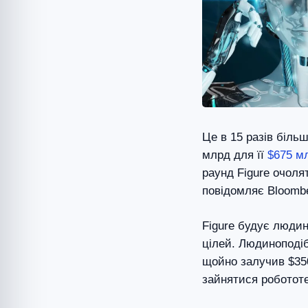
Це в 15 разів більш
млрд для її
$675 мл
раунд Figure очолят
повідомляє Bloomb
Figure будує людин
цілей. Людиноподібн
щойно залучив $350
зайнятися робототе