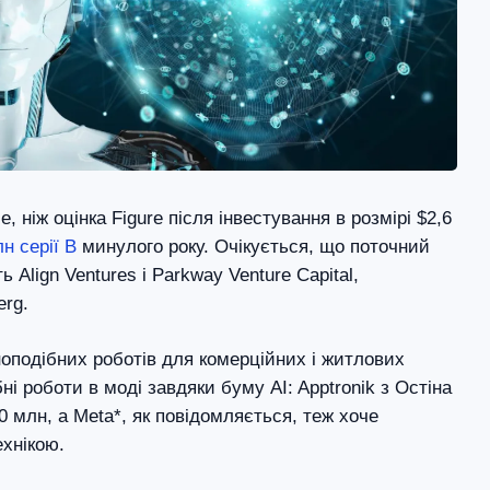
е, ніж оцінка Figure після інвестування в розмірі $2,6
н серії B
минулого року. Очікується, що поточний
ь Align Ventures і Parkway Venture Capital,
erg.
оподібних роботів для комерційних і житлових
і роботи в моді завдяки буму AI: Apptronik з Остіна
 млн, а Meta*, як повідомляється, теж хоче
хнікою.