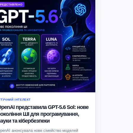
ТУЧНИЙ ІНТЕЛЕКТ
penAI представила GPT-5.6 Sol: нове
покоління ШІ для програмування,
ауки та кібербезпеки
penAI анонсувала нове сімейство моделей