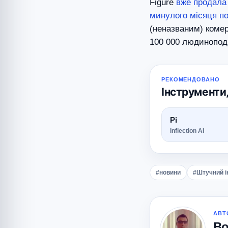
Figure
вже продала
минулого місяця п
(неназваним) комер
100 000 людиноподі
РЕКОМЕНДОВАНО
Інструменти,
Pi
Inflection AI
#новини
#Штучний і
АВТ
Во