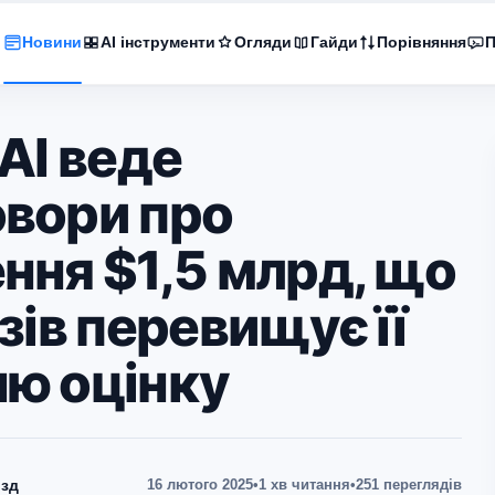
Новини
AI інструменти
Огляди
Гайди
Порівняння
П
 AI веде
овори про
ння $1,5 млрд, що
азів перевищує її
ню оцінку
зд
16 лютого 2025
•
1 хв читання
•
251 переглядів