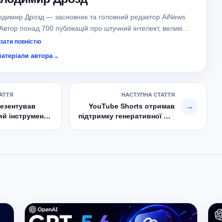
одимир Дрозд — засновник та головний редактор AiNews
Автор понад 700 публікацій про штучний інтелект, великі
і моделі (LLM), AI-агентів та сучасні AI-сервіси.
зати повністю
іалізується на новинах OpenAI, Google, Anthropic, xAI,
матеріали автора
→
 та локальних AI-моделях.
АТТЯ
НАСТУПНА СТАТТЯ
→
резентував
YouTube Shorts отримав
й інструмент
підтримку генеративної ШІ-
ch
моделі Veo 2 від DeepMind