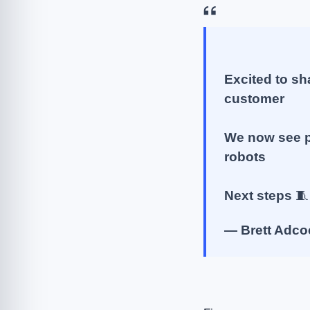
Excited to sh
customer
We now see p
robots
Next steps 
— Brett Adco