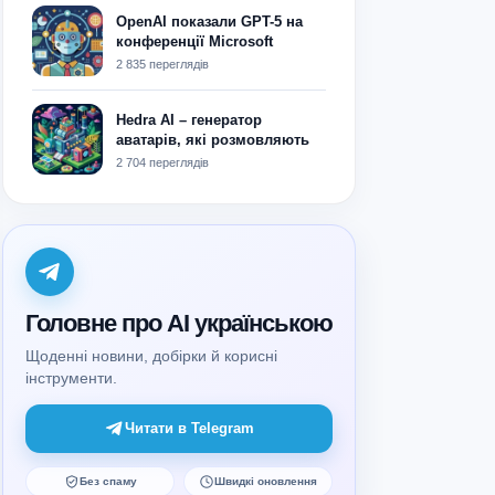
OpenAI показали GPT-5 на
конференції Microsoft
2 835 переглядів
Hedra AI – генератор
аватарів, які розмовляють
2 704 переглядів
Головне про AI українською
Щоденні новини, добірки й корисні
інструменти.
Читати в Telegram
Без спаму
Швидкі оновлення