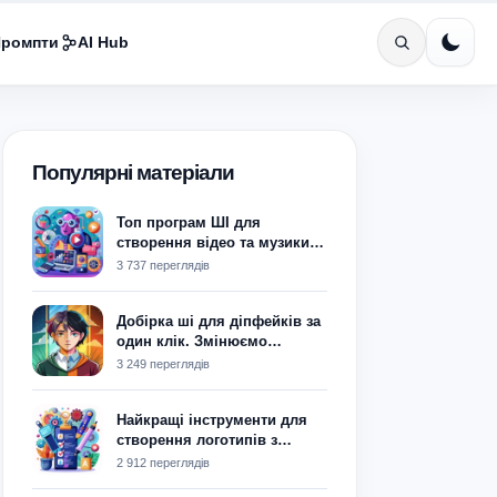
ромпти
AI Hub
Популярні матеріали
Топ програм ШІ для
створення відео та музики у
2024
3 737 переглядів
Добірка ші для діпфейків за
один клік. Змінюємо
обличчя на фото
3 249 переглядів
Найкращі інструменти для
створення логотипів з
використанням ШІ: що
2 912 переглядів
обрати?