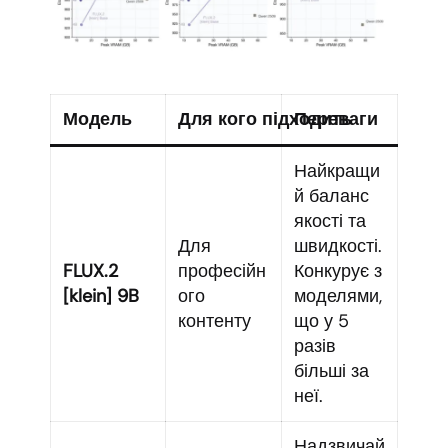
Модель
Для кого підходить
Переваги
Найкращи
й баланс
якості та
Для
швидкості.
FLUX.2
професійн
Конкурує з
[klein] 9B
ого
моделями,
контенту
що у 5
разів
більші за
неї.
Надзвичай