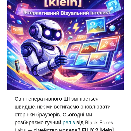
Світ генеративного ШІ змінюється
швидше, ніж ми встигаємо оновлювати
сторінки браузерів. Сьогодні ми
розбираємо гучний
реліз
від Black Forest
Labs — сімейство моделей
FLUX.2 [klein]
.