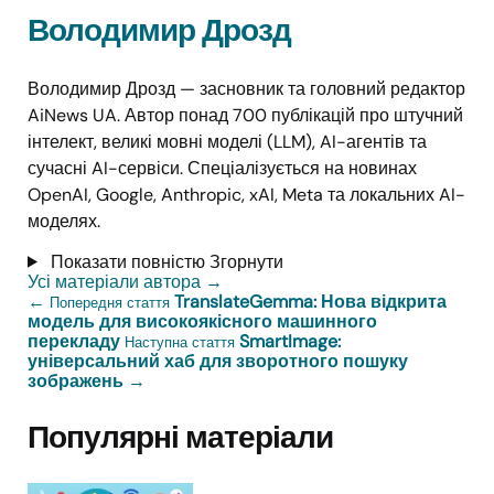
Володимир Дрозд
Володимир Дрозд — засновник та головний редактор
AiNews UA. Автор понад 700 публікацій про штучний
інтелект, великі мовні моделі (LLM), AI-агентів та
сучасні AI-сервіси. Спеціалізується на новинах
OpenAI, Google, Anthropic, xAI, Meta та локальних AI-
моделях.
Показати повністю
Згорнути
Усі матеріали автора
→
←
TranslateGemma: Нова відкрита
Попередня стаття
модель для високоякісного машинного
перекладу
SmartImage:
Наступна стаття
універсальний хаб для зворотного пошуку
зображень
→
Популярні матеріали