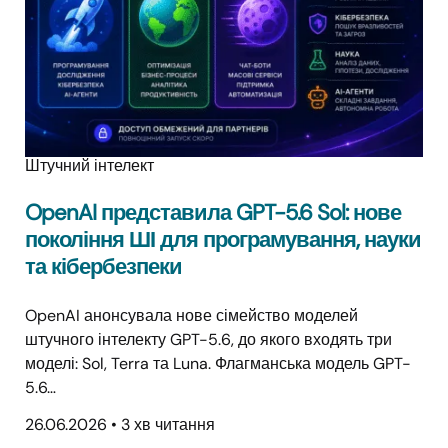
Штучний інтелект
OpenAI представила GPT-5.6 Sol: нове
покоління ШІ для програмування, науки
та кібербезпеки
OpenAI анонсувала нове сімейство моделей
штучного інтелекту GPT-5.6, до якого входять три
моделі: Sol, Terra та Luna. Флагманська модель GPT-
5.6…
26.06.2026
•
3 хв читання