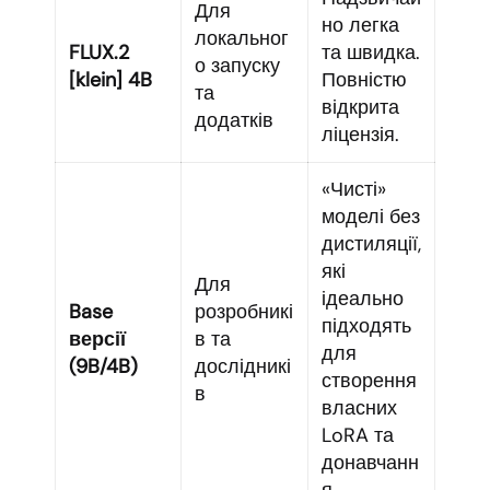
Для
но легка
локальног
FLUX.2
та швидка.
о запуску
[klein] 4B
Повністю
та
відкрита
додатків
ліцензія.
«Чисті»
моделі без
дистиляції,
які
Для
ідеально
Base
розробникі
підходять
версії
в та
для
(9B/4B)
дослідникі
створення
в
власних
LoRA та
донавчанн
я.