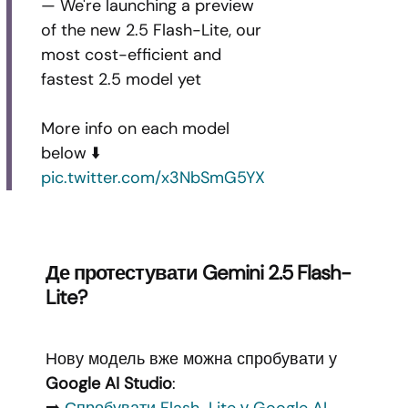
— We're launching a preview
of the new 2.5 Flash-Lite, our
most cost-efficient and
fastest 2.5 model yet
More info on each model
below ⬇️
pic.twitter.com/x3NbSmG5YX
Де протестувати Gemini 2.5 Flash-
Lite?
Нову модель вже можна спробувати у
Google AI Studio
:
➡️
Спробувати Flash-Lite у Google AI