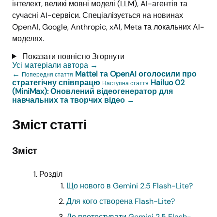
інтелект, великі мовні моделі (LLM), AI-агентів та
сучасні AI-сервіси. Спеціалізується на новинах
OpenAI, Google, Anthropic, xAI, Meta та локальних AI-
моделях.
Показати повністю
Згорнути
Усі матеріали автора
→
←
Mattel та OpenAI оголосили про
Попередня стаття
стратегічну співпрацю
Hailuo 02
Наступна стаття
(MiniMax): Оновлений відеогенератор для
навчальних та творчих відео
→
Зміст статті
Зміст
Розділ
Що нового в Gemini 2.5 Flash-Lite?
Для кого створена Flash-Lite?
Де протестувати Gemini 2.5 Flash-