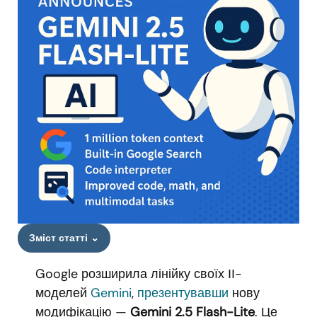
Зміст статті
⌄
Google розширила лінійку своїх ІІ-
моделей
Gemini
,
презентувавши
нову
модифікацію —
Gemini 2.5 Flash-Lite
. Це