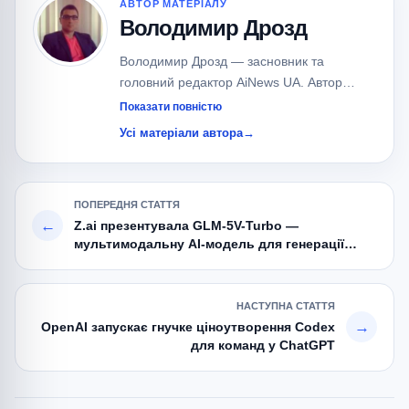
АВТОР МАТЕРІАЛУ
Володимир Дрозд
Володимир Дрозд — засновник та
головний редактор AiNews UA. Автор
понад 700 публікацій про штучний
Показати повністю
інтелект, великі мовні моделі (LLM), AI-
Усі матеріали автора
→
агентів та сучасні AI-сервіси.
Спеціалізується на новинах OpenAI,
Google, Anthropic, xAI, Meta та локальних
ПОПЕРЕДНЯ СТАТТЯ
AI-моделях.
←
Z.ai презентувала GLM-5V-Turbo —
мультимодальну AI-модель для генерації
коду з дизайну
НАСТУПНА СТАТТЯ
→
OpenAI запускає гнучке ціноутворення Codex
для команд у ChatGPT