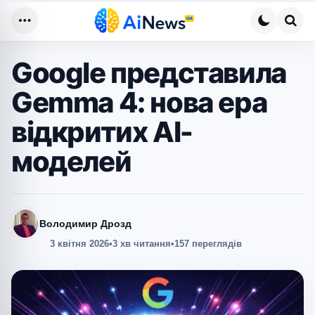
Меню
Пош
Google представила
Gemma 4: нова ера
відкритих AI-
моделей
Володимир Дрозд
3 квітня 2026
•
3 хв читання
•
157 переглядів