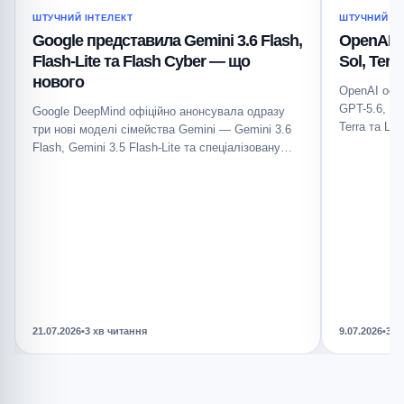
ШТУЧНИЙ ІНТЕЛЕКТ
ШТУЧНИЙ ІН
Google представила Gemini 3.6 Flash,
OpenAI п
Flash-Lite та Flash Cyber — що
Sol, Ter
нового
OpenAI офі
GPT-5.6, як
Google DeepMind офіційно анонсувала одразу
Terra та Lu
три нові моделі сімейства Gemini — Gemini 3.6
Flash, Gemini 3.5 Flash-Lite та спеціалізовану
Gemini…
21.07.2026
•
3 хв читання
9.07.2026
•
3 х