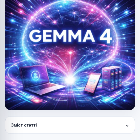
Зміст статті
⌄