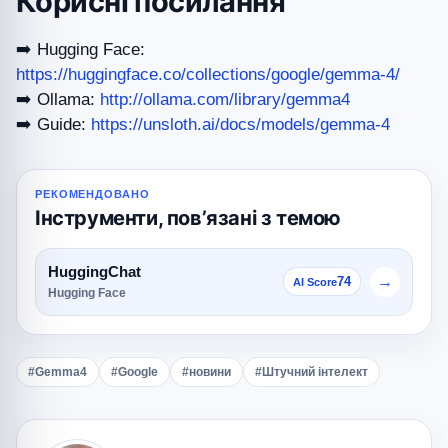
Корисні посилання
➡️ Hugging Face:
https://huggingface.co/collections/google/gemma-4/
➡️ Ollama:
http://ollama.com/library/gemma4
➡️ Guide:
https://unsloth.ai/docs/models/gemma-4
РЕКОМЕНДОВАНО
Інструменти, повʼязані з темою
HuggingChat
→
74
AI Score
Hugging Face
#Gemma4
#Google
#новини
#Штучний інтелект