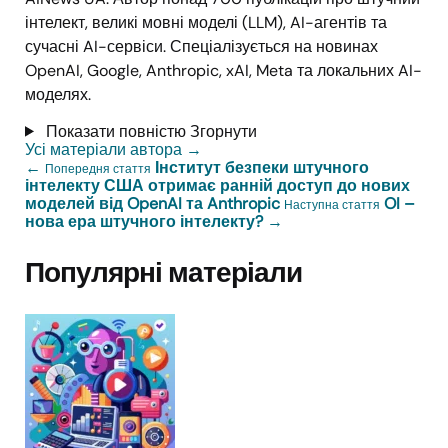
інтелект, великі мовні моделі (LLM), AI-агентів та
сучасні AI-сервіси. Спеціалізується на новинах
OpenAI, Google, Anthropic, xAI, Meta та локальних AI-
моделях.
Показати повністю
Згорнути
Усі матеріали автора
→
←
Інститут безпеки штучного
Попередня стаття
інтелекту США отримає ранній доступ до нових
моделей від OpenAI та Anthropic
OI –
Наступна стаття
нова ера штучного інтелекту?
→
Популярні матеріали