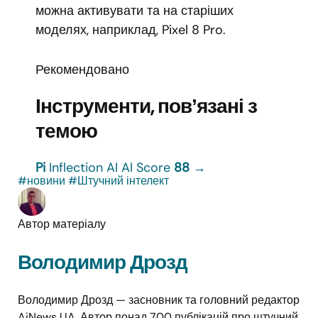
можна активувати та на старіших
моделях, наприклад, Pixel 8 Pro.
Рекомендовано
Інструменти, повʼязані з
темою
Pi
Inflection AI
AI Score
88
→
#новини
#Штучний інтелект
Автор матеріалу
Володимир Дрозд
Володимир Дрозд — засновник та головний редактор
AiNews UA. Автор понад 700 публікацій про штучний