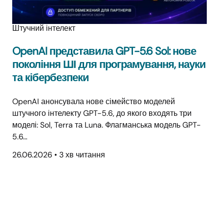
Штучний інтелект
OpenAI представила GPT-5.6 Sol: нове
покоління ШІ для програмування, науки
та кібербезпеки
OpenAI анонсувала нове сімейство моделей
штучного інтелекту GPT-5.6, до якого входять три
моделі: Sol, Terra та Luna. Флагманська модель GPT-
5.6…
26.06.2026
•
3 хв читання