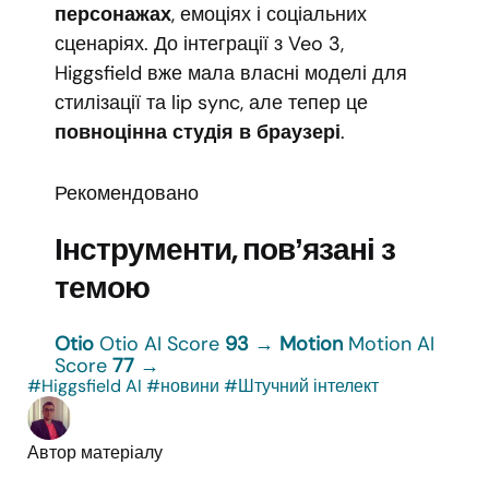
персонажах
, емоціях і соціальних
сценаріях. До інтеграції з Veo 3,
Higgsfield вже мала власні моделі для
стилізації та lip sync, але тепер це
повноцінна студія в браузері
.
Рекомендовано
Інструменти, повʼязані з
темою
Otio
Otio
AI Score
93
→
Motion
Motion
AI
Score
77
→
#Higgsfield AI
#новини
#Штучний інтелект
Автор матеріалу