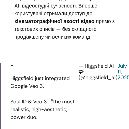
AI-відеостудій сучасності. Вперше
користувачі отримали доступ до
кінематографічної якості відео
прямо з
текстових описів — без складного
продакшену чи великих команд.
— Higgsfield AI
July
🧩
11,
(@higgsfield_ai)
202
Higgsfield just integrated
Google Veo 3.
Soul ID & Veo 3 -⁰the most
realistic, high-aesthetic,
power duo.