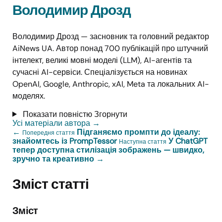
Володимир Дрозд
Володимир Дрозд — засновник та головний редактор
AiNews UA. Автор понад 700 публікацій про штучний
інтелект, великі мовні моделі (LLM), AI-агентів та
сучасні AI-сервіси. Спеціалізується на новинах
OpenAI, Google, Anthropic, xAI, Meta та локальних AI-
моделях.
Показати повністю
Згорнути
Усі матеріали автора
→
←
Підганяємо промпти до ідеалу:
Попередня стаття
знайомтесь із PrompTessor
У ChatGPT
Наступна стаття
тепер доступна стилізація зображень — швидко,
зручно та креативно
→
Зміст статті
Зміст