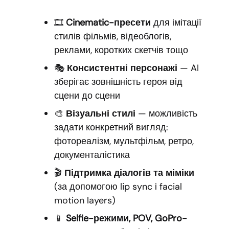
🎞
Cinematic-пресети
для імітації
стилів фільмів, відеоблогів,
реклами, коротких скетчів тощо
🎭
Консистентні персонажі
— AI
зберігає зовнішність героя від
сцени до сцени
🎨
Візуальні стилі
— можливість
задати конкретний вигляд:
фотореалізм, мультфільм, ретро,
документалістика
🎬
Підтримка діалогів та міміки
(за допомогою lip sync і facial
motion layers)
📱
Selfie-режими, POV, GoPro-