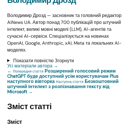
Володимир Дрозд
Володимир Дрозд — засновник та головний редактор
AiNews UA. Автор понад 700 публікацій про штучний
інтелект, великі мовні моделі (LLM), AI-агентів та
сучасні AI-сервіси. Спеціалізується на новинах
OpenAI, Google, Anthropic, xAI, Meta та локальних AI-
моделях.
Показати повністю
Згорнути
Усі матеріали автора
→
←
Розширений голосовий режим
Попередня стаття
ChatGPT буде доступний усім користувачам Plus
наступного вівторка
Безкоштовний
Наступна стаття
штучний інтелект з розпізнавання тексту від
Microsoft
→
Зміст статті
Зміст