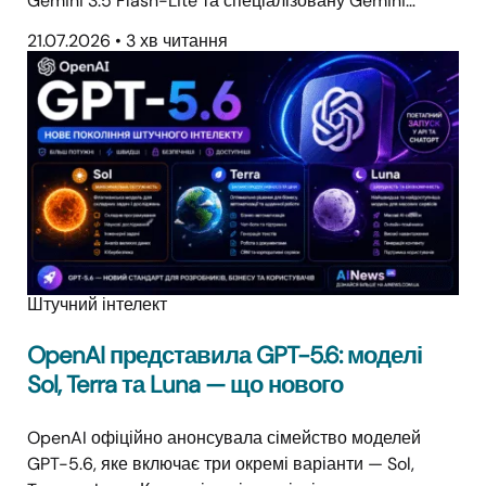
Gemini 3.5 Flash-Lite та спеціалізовану Gemini…
21.07.2026
•
3 хв читання
Штучний інтелект
OpenAI представила GPT-5.6: моделі
Sol, Terra та Luna — що нового
OpenAI офіційно анонсувала сімейство моделей
GPT-5.6, яке включає три окремі варіанти — Sol,