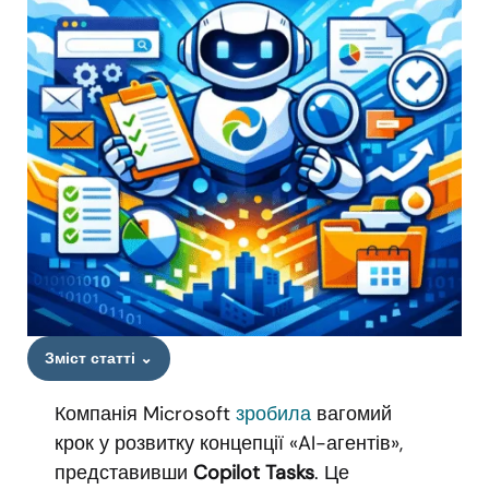
Зміст статті
⌄
Компанія Microsoft
зробила
вагомий
крок у розвитку концепції «AI-агентів»,
представивши
Copilot Tasks
. Це