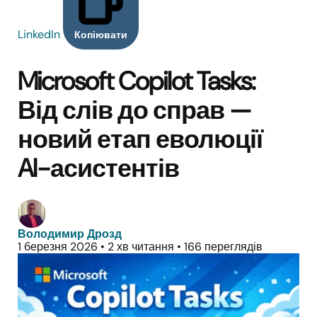
LinkedIn
Копіювати
Microsoft Copilot Tasks:
Від слів до справ —
новий етап еволюції
AI-асистентів
Володимир Дрозд
1 березня 2026
•
2 хв читання
•
166 переглядів