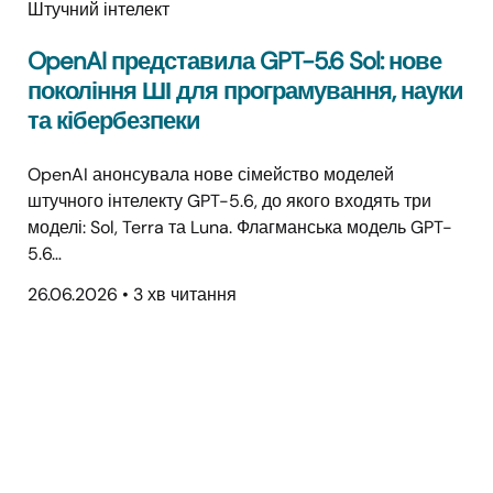
Штучний інтелект
OpenAI представила GPT-5.6 Sol: нове
покоління ШІ для програмування, науки
та кібербезпеки
OpenAI анонсувала нове сімейство моделей
штучного інтелекту GPT-5.6, до якого входять три
моделі: Sol, Terra та Luna. Флагманська модель GPT-
5.6…
26.06.2026
•
3 хв читання