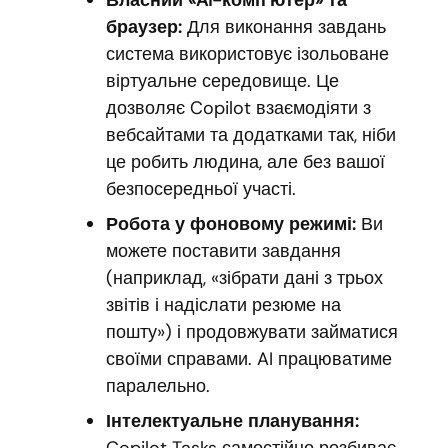
Власний «AI-комп’ютер» та
браузер:
Для виконання завдань
система використовує ізольоване
віртуальне середовище. Це
дозволяє Copilot взаємодіяти з
вебсайтами та додатками так, ніби
це робить людина, але без вашої
безпосередньої участі.
Робота у фоновому режимі:
Ви
можете поставити завдання
(наприклад, «зібрати дані з трьох
звітів і надіслати резюме на
пошту») і продовжувати займатися
своїми справами. AI працюватиме
паралельно.
Інтелектуальне планування: