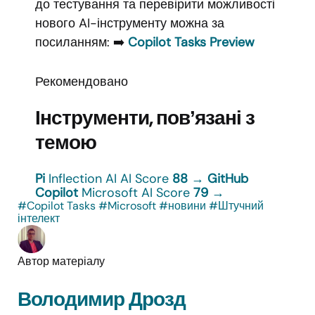
до тестування та перевірити можливості
нового AI-інструменту можна за
посиланням: ➡️
Copilot Tasks Preview
Рекомендовано
Інструменти, повʼязані з
темою
Pi
Inflection AI
AI Score
88
→
GitHub
Copilot
Microsoft
AI Score
79
→
#Copilot Tasks
#Microsoft
#новини
#Штучний
інтелект
Автор матеріалу
Володимир Дрозд