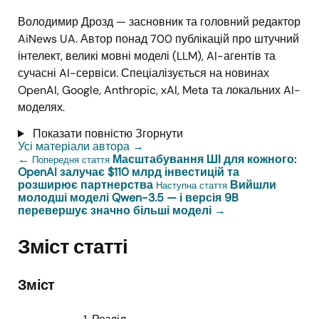
Володимир Дрозд — засновник та головний редактор
AiNews UA. Автор понад 700 публікацій про штучний
інтелект, великі мовні моделі (LLM), AI-агентів та
сучасні AI-сервіси. Спеціалізується на новинах
OpenAI, Google, Anthropic, xAI, Meta та локальних AI-
моделях.
Показати повністю
Згорнути
Усі матеріали автора
→
←
Масштабування ШІ для кожного:
Попередня стаття
OpenAI залучає $110 млрд інвестицій та
розширює партнерства
Вийшли
Наступна стаття
молодші моделі Qwen-3.5 — і версія 9B
перевершує значно більші моделі
→
Зміст статті
Зміст