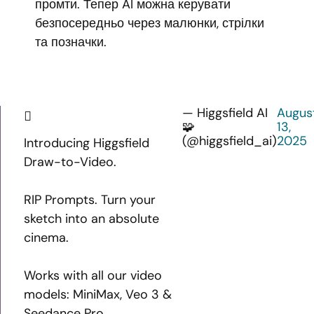
промти. Тепер AI можна керувати
безпосередньо через малюнки, стрілки
та позначки.
— Higgsfield AI
Augus
🧩
13,
(@higgsfield_ai)
2025
Introducing Higgsfield
Draw-to-Video.
RIP Prompts. Turn your
sketch into an absolute
cinema.
Works with all our video
models: MiniMax, Veo 3 &
Seedance Pro.