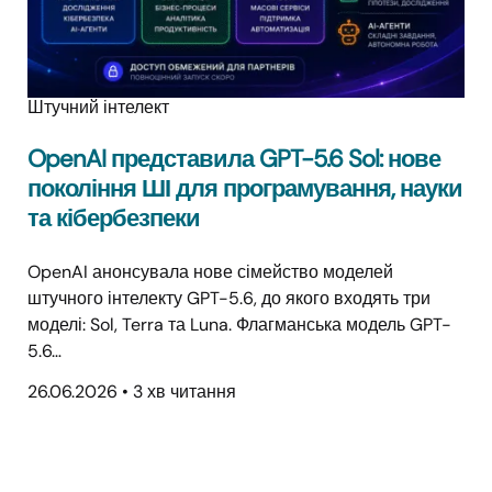
Штучний інтелект
OpenAI представила GPT-5.6 Sol: нове
покоління ШІ для програмування, науки
та кібербезпеки
OpenAI анонсувала нове сімейство моделей
штучного інтелекту GPT-5.6, до якого входять три
моделі: Sol, Terra та Luna. Флагманська модель GPT-
5.6…
26.06.2026
•
3 хв читання