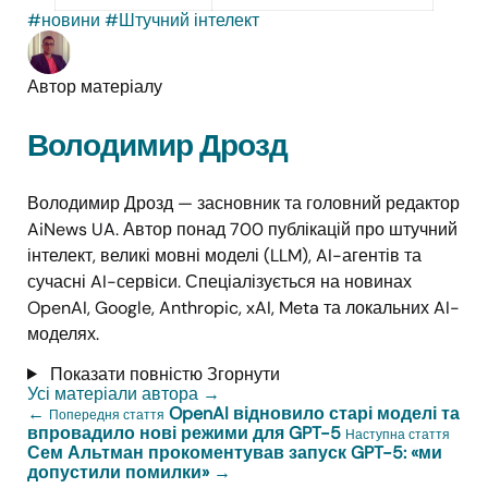
#новини
#Штучний інтелект
Автор матеріалу
Володимир Дрозд
Володимир Дрозд — засновник та головний редактор
AiNews UA. Автор понад 700 публікацій про штучний
інтелект, великі мовні моделі (LLM), AI-агентів та
сучасні AI-сервіси. Спеціалізується на новинах
OpenAI, Google, Anthropic, xAI, Meta та локальних AI-
моделях.
Показати повністю
Згорнути
Усі матеріали автора
→
←
OpenAI відновило старі моделі та
Попередня стаття
впровадило нові режими для GPT-5
Наступна стаття
Сем Альтман прокоментував запуск GPT-5: «ми
допустили помилки»
→