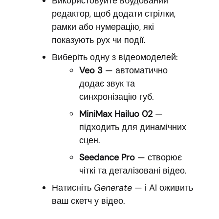
Використовуйте вбудований
редактор, щоб додати стрілки,
рамки або нумерацію, які
показують рух чи події.
Виберіть одну з відеомоделей:
Veo 3
— автоматично
додає звук та
синхронізацію губ.
MiniMax Hailuo 02
—
підходить для динамічних
сцен.
Seedance Pro
— створює
чіткі та деталізовані відео.
Натисніть
Generate
— і AI оживить
ваш скетч у відео.