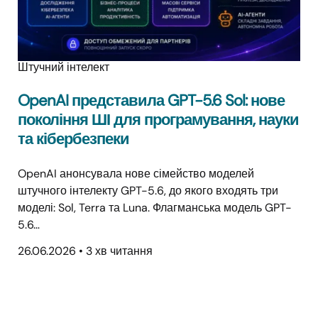
Штучний інтелект
OpenAI представила GPT-5.6 Sol: нове
покоління ШІ для програмування, науки
та кібербезпеки
OpenAI анонсувала нове сімейство моделей
штучного інтелекту GPT-5.6, до якого входять три
моделі: Sol, Terra та Luna. Флагманська модель GPT-
5.6…
26.06.2026
•
3 хв читання