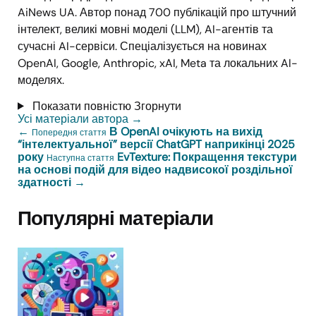
AiNews UA. Автор понад 700 публікацій про штучний
інтелект, великі мовні моделі (LLM), AI-агентів та
сучасні AI-сервіси. Спеціалізується на новинах
OpenAI, Google, Anthropic, xAI, Meta та локальних AI-
моделях.
Показати повністю
Згорнути
Усі матеріали автора
→
←
В OpenAI очікують на вихід
Попередня стаття
“інтелектуальної” версії ChatGPT наприкінці 2025
року
EvTexture: Покращення текстури
Наступна стаття
на основі подій для відео надвисокої роздільної
здатності
→
Популярні матеріали