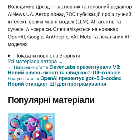
Володимир Дрозд — засновник та головний редактор
AiNews UA. Автор понад 700 публікацій про штучний
інтелект, великі мовні моделі (LLM), AI-агентів та
сучасні AI-сервіси. Спеціалізується на новинах
OpenAI, Google, Anthropic, xAI, Meta та локальних AI-
моделях.
Показати повністю
Згорнути
Усі матеріали автора
→
←
ElevenLabs презентували V3:
Попередня стаття
Новий рівень якості та швидкості ШІ-голосів
OpenAI презентує gpt-5.3-codex:
Наступна стаття
Новий стандарт ШІ для програмування
→
Популярні матеріали