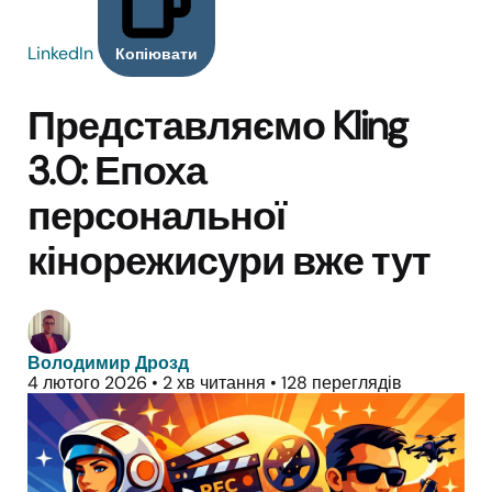
LinkedIn
Копіювати
Представляємо Kling
3.0: Епоха
персональної
кінорежисури вже тут
Володимир Дрозд
4 лютого 2026
•
2 хв читання
•
128 переглядів