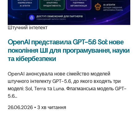
Штучний інтелект
OpenAI представила GPT-5.6 Sol: нове
покоління ШІ для програмування, науки
та кібербезпеки
OpenAI анонсувала нове сімейство моделей
штучного інтелекту GPT-5.6, до якого входять три
моделі: Sol, Terra та Luna. Флагманська модель GPT-
5.6…
26.06.2026
•
3 хв читання