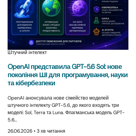
Штучний інтелект
OpenAI представила GPT-5.6 Sol: нове
покоління ШІ для програмування, науки
та кібербезпеки
OpenAI анонсувала нове сімейство моделей
штучного інтелекту GPT-5.6, до якого входять три
моделі: Sol, Terra та Luna. Флагманська модель GPT-
5.6…
26.06.2026
•
3 хв читання