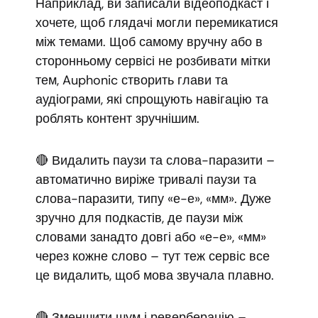
Наприклад, ви записали відеоподкаст і
хочете, щоб глядачі могли перемикатися
між темами. Щоб самому вручну або в
сторонньому сервісі не розбивати мітки
тем, Auphonic створить глави та
аудіограми, які спрощують навігацію та
роблять контент зручнішим.
🔴 Видалить паузи та слова-паразити –
автоматично виріже тривалі паузи та
слова-паразити, типу «е-е», «мм». Дуже
зручно для подкастів, де паузи між
словами занадто довгі або «е-е», «мм»
через кожне слово – тут теж сервіс все
це видалить, щоб мова звучала плавно.
🔴 Зменшити шум і реверберацію –