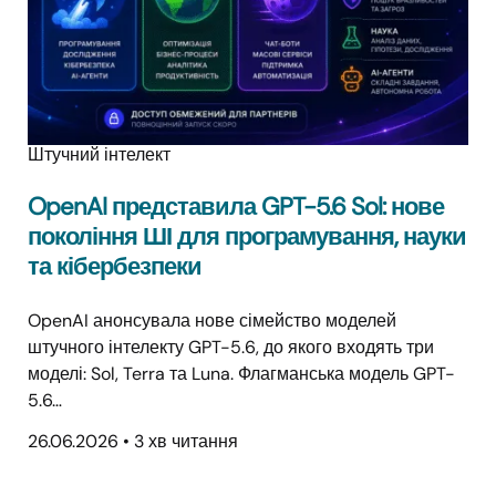
Штучний інтелект
OpenAI представила GPT-5.6 Sol: нове
покоління ШІ для програмування, науки
та кібербезпеки
OpenAI анонсувала нове сімейство моделей
штучного інтелекту GPT-5.6, до якого входять три
моделі: Sol, Terra та Luna. Флагманська модель GPT-
5.6…
26.06.2026
•
3 хв читання