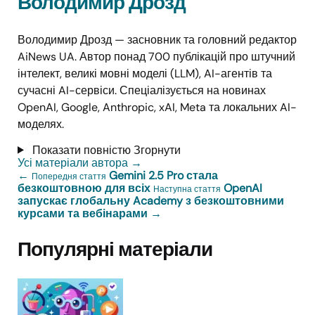
Володимир Дрозд
Володимир Дрозд — засновник та головний редактор
AiNews UA. Автор понад 700 публікацій про штучний
інтелект, великі мовні моделі (LLM), AI-агентів та
сучасні AI-сервіси. Спеціалізується на новинах
OpenAI, Google, Anthropic, xAI, Meta та локальних AI-
моделях.
Показати повністю
Згорнути
Усі матеріали автора
→
←
Gemini 2.5 Pro стала
Попередня стаття
безкоштовною для всіх
OpenAI
Наступна стаття
запускає глобальну Academy з безкоштовними
курсами та вебінарами
→
Популярні матеріали