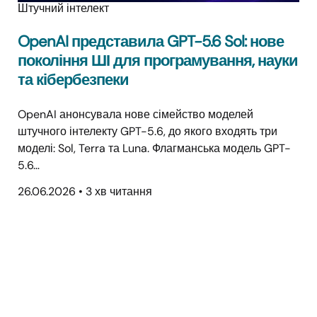
Штучний інтелект
OpenAI представила GPT-5.6 Sol: нове
покоління ШІ для програмування, науки
та кібербезпеки
OpenAI анонсувала нове сімейство моделей
штучного інтелекту GPT-5.6, до якого входять три
моделі: Sol, Terra та Luna. Флагманська модель GPT-
5.6…
26.06.2026
•
3 хв читання