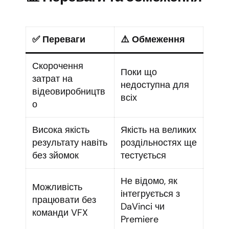
✅ Переваги
⚠️ Обмеження
Скорочення
Поки що
затрат на
недоступна для
відеовиробництв
всіх
о
Висока якість
Якість на великих
результату навіть
роздільностях ще
без зйомок
тестується
Не відомо, як
Можливість
інтегрується з
працювати без
DaVinci чи
команди VFX
Premiere