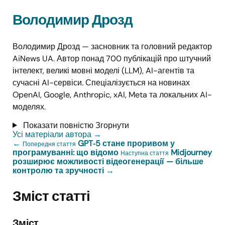
Володимир Дрозд
Володимир Дрозд — засновник та головний редактор
AiNews UA. Автор понад 700 публікацій про штучний
інтелект, великі мовні моделі (LLM), AI-агентів та
сучасні AI-сервіси. Спеціалізується на новинах
OpenAI, Google, Anthropic, xAI, Meta та локальних AI-
моделях.
Показати повністю
Згорнути
Усі матеріали автора
→
←
GPT‑5 стане проривом у
Попередня стаття
програмуванні: що відомо
Midjourney
Наступна стаття
розширює можливості відеогенерації — більше
контролю та зручності
→
Зміст статті
Зміст