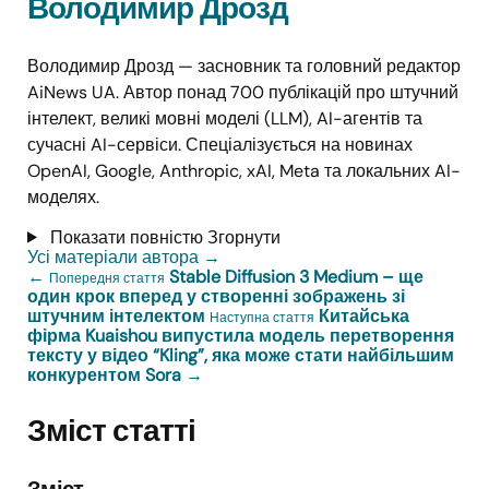
Володимир Дрозд
Володимир Дрозд — засновник та головний редактор
AiNews UA. Автор понад 700 публікацій про штучний
інтелект, великі мовні моделі (LLM), AI-агентів та
сучасні AI-сервіси. Спеціалізується на новинах
OpenAI, Google, Anthropic, xAI, Meta та локальних AI-
моделях.
Показати повністю
Згорнути
Усі матеріали автора
→
←
Stable Diffusion 3 Medium – ще
Попередня стаття
один крок вперед у створенні зображень зі
штучним інтелектом
Китайська
Наступна стаття
фірма Kuaishou випустила модель перетворення
тексту у відео “Kling”, яка може стати найбільшим
конкурентом Sora
→
Зміст статті
Зміст