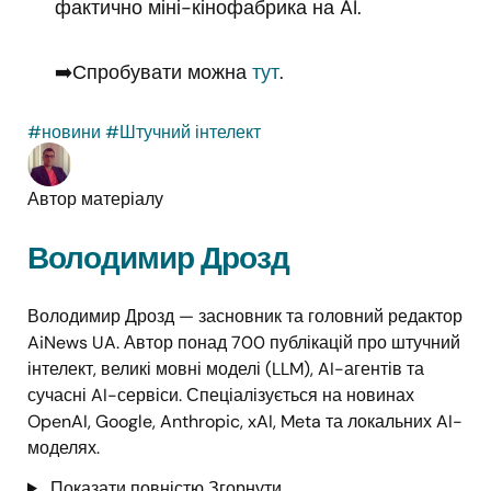
фактично міні-кінофабрика на AI.
➡️Спробувати можна
тут
.
#новини
#Штучний інтелект
Автор матеріалу
Володимир Дрозд
Володимир Дрозд — засновник та головний редактор
AiNews UA. Автор понад 700 публікацій про штучний
інтелект, великі мовні моделі (LLM), AI-агентів та
сучасні AI-сервіси. Спеціалізується на новинах
OpenAI, Google, Anthropic, xAI, Meta та локальних AI-
моделях.
Показати повністю
Згорнути