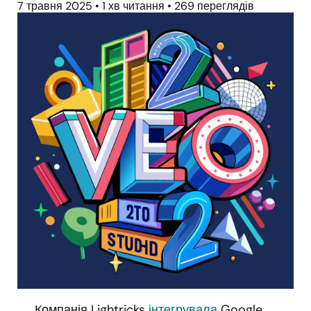
7 травня 2025
•
1 хв читання
•
269 переглядів
Компанія Lightricks
інтегрувала
Google