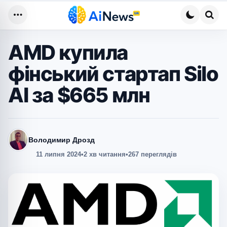
Меню
Пош
AMD купила
фінський стартап Silo
AI за $665 млн
Володимир Дрозд
11 липня 2024
•
2 хв читання
•
267 переглядів