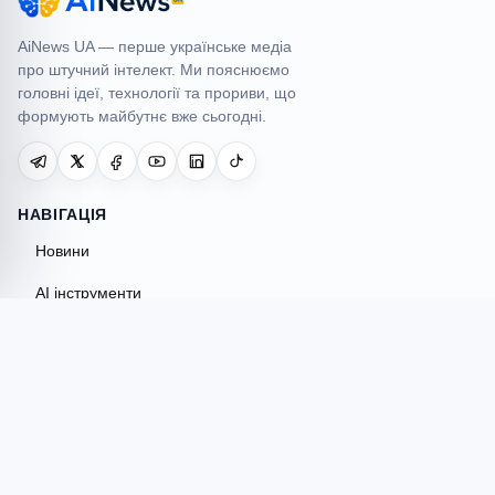
AiNews UA — перше українське медіа
про штучний інтелект. Ми пояснюємо
головні ідеї, технології та прориви, що
формують майбутнє вже сьогодні.
НАВІГАЦІЯ
Новини
AI інструменти
Огляди
Гайди
Порівняння
AI Hub