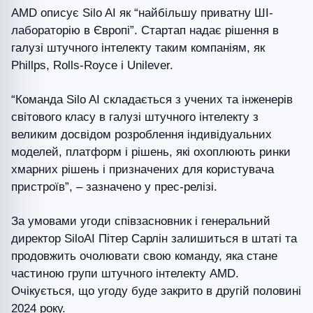
AMD описує Silo AI як “найбільшу приватну ШІ-
лабораторію в Європі”. Стартап надає рішення в
галузі штучного інтелекту таким компаніям, як
Phillps, Rolls-Royce і Unilever.
“Команда Silo AI складається з учених та інженерів
світового класу в галузі штучного інтелекту з
великим досвідом розроблення індивідуальних
моделей, платформ і рішень, які охоплюють ринки
хмарних рішень і призначених для користувача
пристроїв”, – зазначено у прес-релізі.
За умовами угоди співзасновник і генеральний
директор SiloAI Пітер Сарлін залишиться в штаті та
продовжить очолювати свою команду, яка стане
частиною групи штучного інтелекту AMD.
Очікується, що угоду буде закрито в другій половині
2024 року.