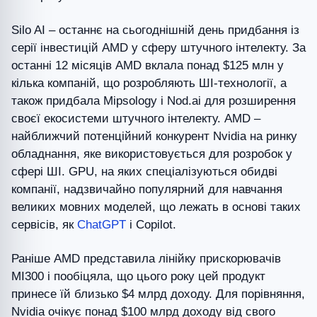
Silo AI – останнє на сьогоднішній день придбання із
серії інвестицій AMD у сферу штучного інтелекту. За
останні 12 місяців AMD вклала понад $125 млн у
кілька компаній, що розробляють ШІ-технології, а
також придбала Mipsology і Nod.ai для розширення
своєї екосистеми штучного інтелекту. AMD –
найближчий потенційний конкурент Nvidia на ринку
обладнання, яке використовується для розробок у
сфері ШІ. GPU, на яких спеціалізуються обидві
компанії, надзвичайно популярний для навчання
великих мовних моделей, що лежать в основі таких
сервісів, як
ChatGPT
і Copilot.
Раніше AMD представила лінійку прискорювачів
MI300 і пообіцяла, що цього року цей продукт
принесе їй близько $4 млрд доходу. Для порівняння,
Nvidia очікує понад $100 млрд доходу від свого