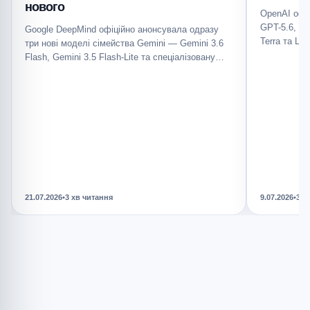
нового
OpenAI офі
GPT-5.6, як
Google DeepMind офіційно анонсувала одразу
Terra та Lu
три нові моделі сімейства Gemini — Gemini 3.6
Flash, Gemini 3.5 Flash-Lite та спеціалізовану
Gemini…
21.07.2026
•
3 хв читання
9.07.2026
•
3 х