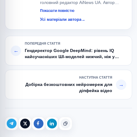
головний редактор AiNews UA. Автор
понад 700 публікацій про штучний
Показати повністю
інтелект, великі мовні моделі (LLM), AI-
Усі матеріали автора
→
агентів та сучасні AI-сервіси.
Спеціалізується на новинах OpenAI,
Google, Anthropic, xAI, Meta та локальних
ПОПЕРЕДНЯ СТАТТЯ
AI-моделях.
←
Гендиректор Google DeepMind: рівень IQ
найсучасніших ШІ-моделей нижчий, ніж у
звичайного кота
НАСТУПНА СТАТТЯ
→
Добірка безкоштовних нейромереж для
діпфейка відео
Telegram
X (Twitter)
Facebook
LinkedIn
Копіювати