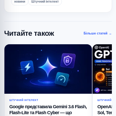
новини
Штучний інтелект
Читайте також
Більше статей
→
ШТУЧНИЙ ІНТЕЛЕКТ
ШТУЧНИЙ ІН
Google представила Gemini 3.6 Flash,
OpenAI п
Flash-Lite та Flash Cyber — що
Sol, Ter