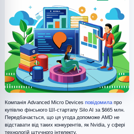
Компанія Advanced Micro Devices
повідомила
про
купівлю фінського ШІ-стартапу Silo AI за $665 млн.
Передбачається, що ця угода допоможе AMD не
відставати від таких конкурентів, як Nvidia, у сфері
технологій штучного інтелекту.