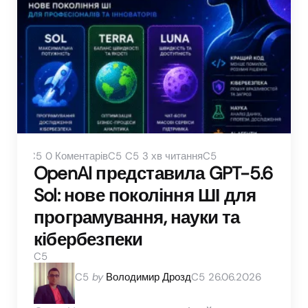
0
Коментарів
3 хв читання
OpenAI представила GPT-5.6
Sol: нове покоління ШІ для
програмування, науки та
кібербезпеки
Posted
by
Володимир Дрозд
26.06.2026
by