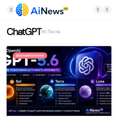
Меню
Пошу
ChatGPT
95 Постів
Штучний інтелект