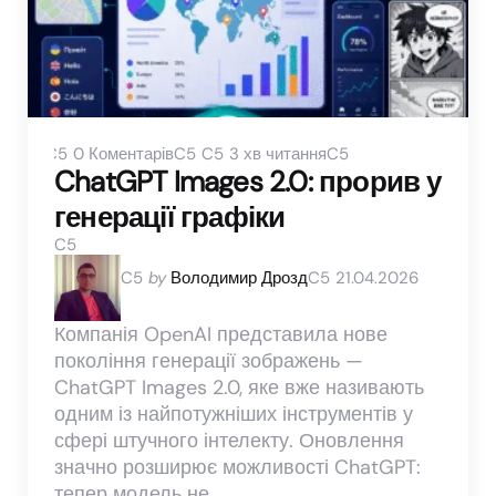
0
Коментарів
3 хв читання
ChatGPT Images 2.0: прорив у
генерації графіки
Posted
by
Володимир Дрозд
21.04.2026
by
Компанія OpenAI представила нове
покоління генерації зображень —
ChatGPT Images 2.0, яке вже називають
одним із найпотужніших інструментів у
сфері штучного інтелекту. Оновлення
значно розширює можливості ChatGPT:
тепер модель не…