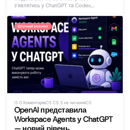
з’являтись у ChatGPT та Codex,…
Штучний інтелект
0
Коментарів
3 хв читання
OpenAI представила
Workspace Agents у ChatGPT
— новий рівень