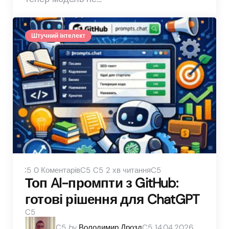
Штучний інтелект
0
Коментарів
2 хв читання
Топ AI-промпти з GitHub:
готові рішення для ChatGPT
Posted
by
Володимир Дрозд
14.04.2026