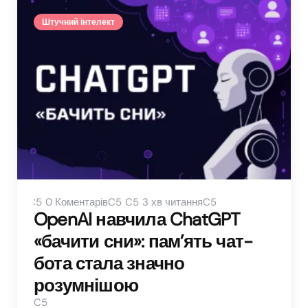
Штучний інтелект
0
Коментарів
3 хв читання
OpenAI навчила ChatGPT
«бачити сни»: пам’ять чат-
бота стала значно
розумнішою