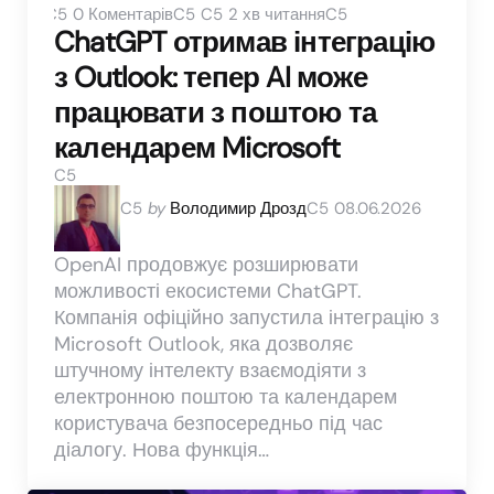
0
Коментарів
2 хв читання
ChatGPT отримав інтеграцію
з Outlook: тепер AI може
працювати з поштою та
календарем Microsoft
Posted
by
Володимир Дрозд
08.06.2026
by
OpenAI продовжує розширювати
можливості екосистеми ChatGPT.
Компанія офіційно запустила інтеграцію з
Microsoft Outlook, яка дозволяє
штучному інтелекту взаємодіяти з
електронною поштою та календарем
користувача безпосередньо під час
діалогу. Нова функція…