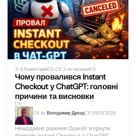
0
Коментарів
3 хв читання
Чому провалився Instant
Checkout у ChatGPT: головні
причини та висновки
Posted
by
Володимир Дрозд
29.03.2026
by
Нещодавнє рішення OpenAI згорнути
функцію Instant Checkout у ChatGPT