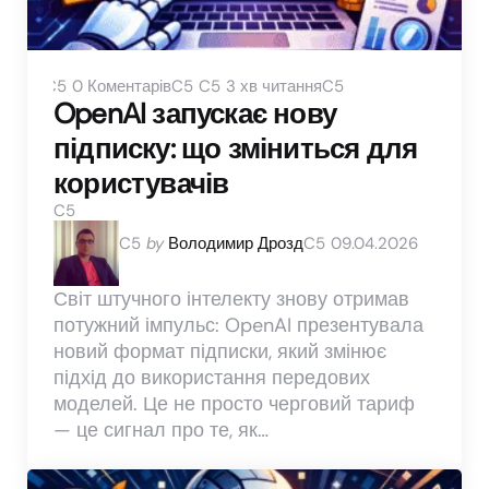
0
Коментарів
3 хв читання
OpenAI запускає нову
підписку: що зміниться для
користувачів
Posted
by
Володимир Дрозд
09.04.2026
by
Світ штучного інтелекту знову отримав
потужний імпульс: OpenAI презентувала
новий формат підписки, який змінює
підхід до використання передових
моделей. Це не просто черговий тариф
— це сигнал про те, як…