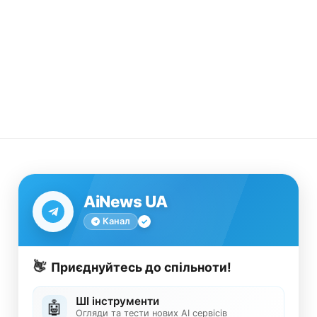
AiNews UA
Канал
👋
Приєднуйтесь до спільноти!
ШІ інструменти
🤖
Огляди та тести нових AI сервісів