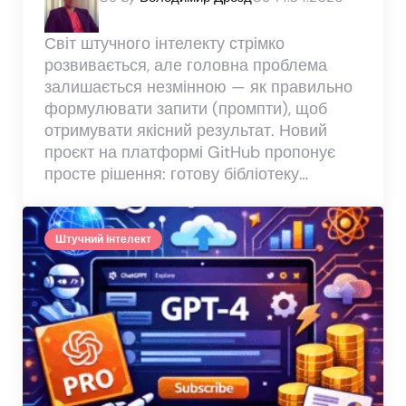
by
Світ штучного інтелекту стрімко
розвивається, але головна проблема
залишається незмінною — як правильно
формулювати запити (промпти), щоб
отримувати якісний результат. Новий
проєкт на платформі GitHub пропонує
просте рішення: готову бібліотеку…
Штучний інтелект