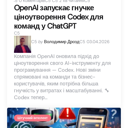
0
Коментарів
2 хв читання
OpenAI запускає гнучке
ціноутворення Codex для
команд у ChatGPT
Posted
by
Володимир Дрозд
03.04.2026
by
Компанія OpenAI оновила підхід до
ціноутворення свого AI-інструменту для
програмування — Codex. Нові зміни
спрямовані на команди та бізнес-
користувачів, яким потрібна більша
гнучкість у витратах і масштабуванні. 🔧
Codex тепер…
Штучний інтелект