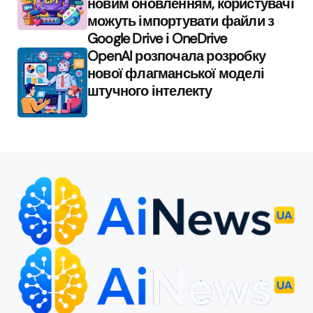
новим оновленням, користувачі
можуть імпортувати файли з
Google Drive і OneDrive
OpenAI розпочала розробку
нової флагманської моделі
штучного інтелекту