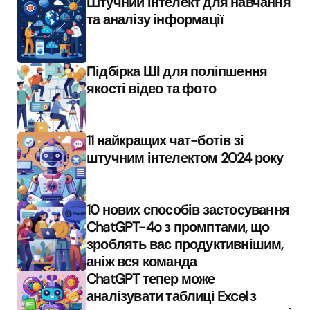
Штучний інтелект для навчання
та аналізу інформації
Підбірка ШІ для поліпшення
якості відео та фото
11 найкращих чат-ботів зі
штучним інтелектом 2024 року
10 нових способів застосування
ChatGPT-4o з промптами, що
зроблять вас продуктивнішим,
аніж вся команда
ChatGPT тепер може
аналізувати таблиці Excel з