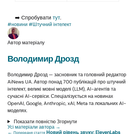
➡️ Спробувати
тут
.
#новини
#Штучний інтелект
Автор матеріалу
Володимир Дрозд
Володимир Дрозд — засновник та головний редактор
AiNews UA. Автор понад 700 публікацій про штучний
інтелект, великі мовні моделі (LLM), AI-агентів та
сучасні AI-сервіси. Спеціалізується на новинах
OpenAI, Google, Anthropic, xAI, Meta та локальних AI-
моделях.
Показати повністю
Згорнути
Усі матеріали автора
→
←
Новий рівень звуку: ElevenLabs
Попередня стаття