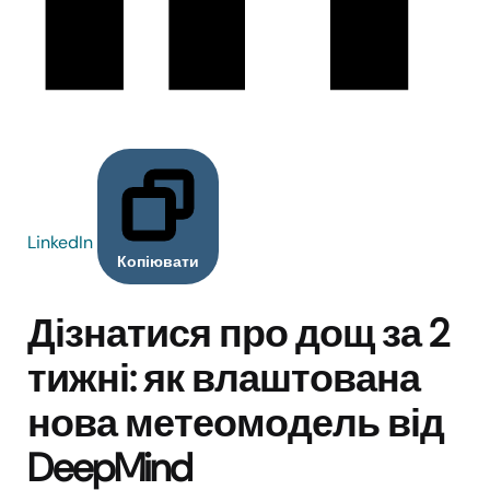
LinkedIn
Копіювати
Дізнатися про дощ за 2
тижні: як влаштована
нова метеомодель від
DeepMind