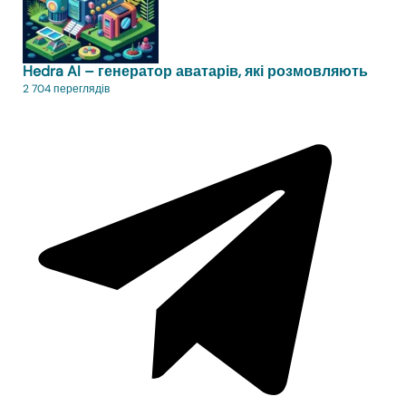
Hedra AI – генератор аватарів, які розмовляють
2 704 переглядів