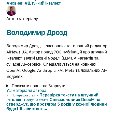
#новини
#Штучний інтелект
Автор матеріалу
Володимир Дрозд
Володимир Дрозд — засновник та головний редактор
AiNews UA. Автор понад 700 публікацій про штучний
інтелект, великі мовні моделі (LLM), AI-агентів та
сучасні AI-сервіси. Спеціалізується на новинах
OpenAI, Google, Anthropic, xAI, Meta та локальних AI-
моделях.
Показати повністю
Згорнути
Усі матеріали автора
→
←
Перевірка тексту на штучний
Попередня стаття
інтелект
Співзасновник DeepMind
Наступна стаття
стверджує, що протягом 5 років у кожної людини
буде ШІ-асистент
→