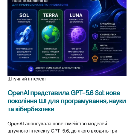
Штучний інтелект
OpenAI представила GPT-5.6 Sol: нове
покоління ШІ для програмування, науки
та кібербезпеки
OpenAI анонсувала нове сімейство моделей
штучного інтелекту GPT-5.6, до якого входять три