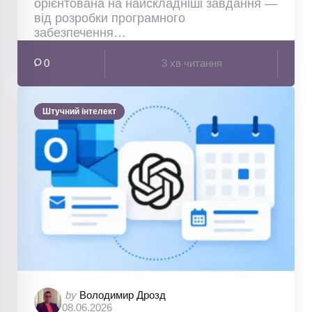
орієнтована на найскладніші завдання —
від розробки програмного
забезпечення…
0
3 хв читання
Штучний інтелект
Posted
by
Володимир Дрозд
08.06.2026
by