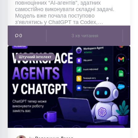
повноцінних “AI-агентів”, здатних
самостійно виконувати складні задачі.
Модель вже почала поступово
з’являтись у ChatGPT та Codex,…
0
3 хв читання
Штучний інтелект