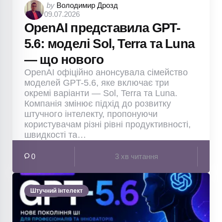
Posted
by
Володимир Дрозд
09.07.2026
by
OpenAI представила GPT-
5.6: моделі Sol, Terra та Luna
— що нового
OpenAI офіційно анонсувала сімейство
моделей GPT-5.6, яке включає три
окремі варіанти — Sol, Terra та Luna.
Компанія змінює підхід до розвитку
штучного інтелекту, пропонуючи
користувачам різні рівні продуктивності,
швидкості та…
0
3 хв читання
Штучний інтелект