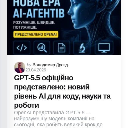
Posted
by
Володимир Дрозд
23.04.2026
by
GPT-5.5 офіційно
представлено: новий
рівень AI для коду, науки та
роботи
OpenAI представила GPT-5.5 —
найрозумнішу модель компанії на
сьогодні, яка робить великий крок до