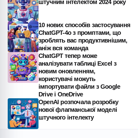
штучним інтелектом 2024 року
10 нових способів застосування
ChatGPT-4o з промптами, що
зроблять вас продуктивнішим,
аніж вся команда
ChatGPT тепер може
аналізувати таблиці Excel з
новим оновленням,
користувачі можуть
імпортувати файли з Google
Drive і OneDrive
OpenAI розпочала розробку
нової флагманської моделі
штучного інтелекту