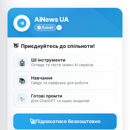
AiNews UA
Канал
👋
Приєднуйтесь до спільноти!
ШІ інструменти
🤖
Огляди та тести нових AI сервісів
Навчання
📚
Гайди та лайфхаки для роботи
Готові промти
✨
Для ChatGPT та інших моделей
🚀
Підписатися безкоштовно