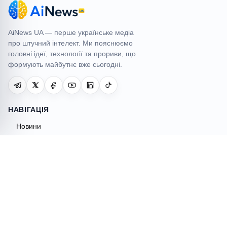
AiNews UA
AiNews UA — перше українське медіа
про штучний інтелект. Ми пояснюємо
головні ідеї, технології та прориви, що
формують майбутнє вже сьогодні.
НАВІГАЦІЯ
Новини
AI інструменти
Огляди
Гайди
Порівняння
AI Hub