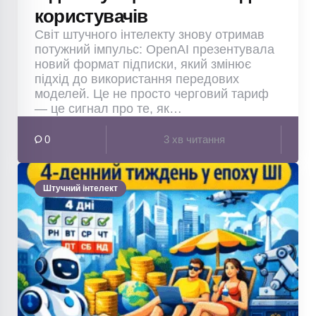
користувачів
Світ штучного інтелекту знову отримав
потужний імпульс: OpenAI презентувала
новий формат підписки, який змінює
підхід до використання передових
моделей. Це не просто черговий тариф
— це сигнал про те, як…
0
3 хв читання
Штучний інтелект