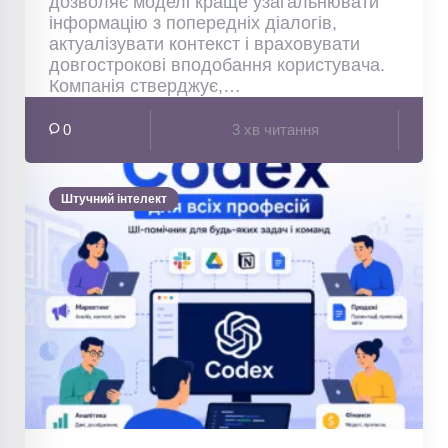
дозволяє моделі краще узагальнювати
інформацію з попередніх діалогів,
актуалізувати контекст і враховувати
довгострокові вподобання користувача.
Компанія стверджує,…
0
3 хв читання
Штучний інтелект