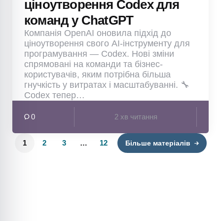
ціноутворення Codex для
команд у ChatGPT
Компанія OpenAI оновила підхід до
ціноутворення свого AI-інструменту для
програмування — Codex. Нові зміни
спрямовані на команди та бізнес-
користувачів, яким потрібна більша
гнучкість у витратах і масштабуванні. 🔧
Codex тепер…
0
2 хв читання
1
2
3
…
12
Більше матеріалів