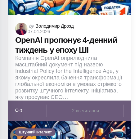
Posted
by
Володимир Дрозд
07.04.2026
by
OpenAI пропонує 4-денний
тиждень у епоху ШІ
Компанія OpenAI оприлюднила
масштабний документ під назвою
Industrial Policy for the Intelligence Age, у
якому окреслила бачення трансформації
глобальної економіки в умовах стрімкого
розвитку штучного інтелекту. Ініціатива,
яку просуває CEO…
0
2 хв читання
Штучний інтелект