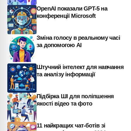
OpenAI показали GPT-5 на
конференції Microsoft
Зміна голосу в реальному часі
за допомогою AI
Штучний інтелект для навчання
та аналізу інформації
Підбірка ШІ для поліпшення
якості відео та фото
11 найкращих чат-ботів зі