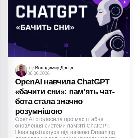
Posted
by
Володимир Дрозд
06.06.2026
by
OpenAI навчила ChatGPT
«бачити сни»: пам’ять чат-
бота стала значно
розумнішою
OpenAI оголосила про масштабне
оновлення системи пам’яті ChatGPT.
Нова архітектура під назвою Dreaming