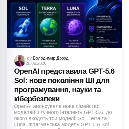
Posted
by
Володимир Дрозд
26.06.2026
by
OpenAI представила GPT-5.6
Sol: нове покоління ШІ для
програмування, науки та
кібербезпеки
OpenAI анонсувала нове сімейство
моделей штучного інтелекту GPT-5.6, до
якого входять три моделі: Sol, Terra та
Luna. Флагманська модель GPT-5.6 Sol