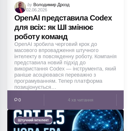
Posted
by
Володимир Дрозд
02.06.2026
by
OpenAI представила Codex
для всіх: як ШІ змінює
роботу команд
OpenAI зробила черговий крок до
масового впровадження штучного
інтелекту в повсякденну роботу. Компанія
представила новий підхід до
використання Codex — інструмента, який
раніше асоціювався переважно з
програмуванням. Тепер платформа
позиціонується…
0
4 хв читання
Штучний інтелект