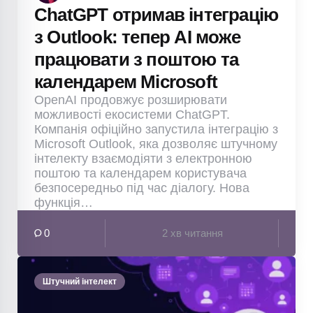
ChatGPT отримав інтеграцію
з Outlook: тепер AI може
працювати з поштою та
календарем Microsoft
OpenAI продовжує розширювати
можливості екосистеми ChatGPT.
Компанія офіційно запустила інтеграцію з
Microsoft Outlook, яка дозволяє штучному
інтелекту взаємодіяти з електронною
поштою та календарем користувача
безпосередньо під час діалогу. Нова
функція…
0
2 хв читання
Штучний інтелект