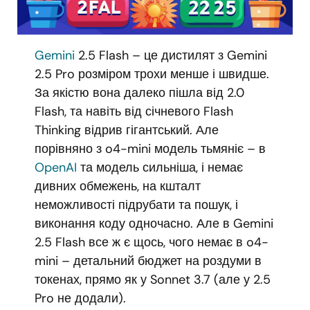
Gemini
2.5 Flash – це дистилят з Gemini
2.5 Pro розміром трохи менше і швидше.
За якістю вона далеко пішла від 2.0
Flash, та навіть від січневого Flash
Thinking відрив гігантський. Але
порівняно з o4-mini модель тьмяніє – в
OpenAI
та модель сильніша, і немає
дивних обмежень, на кшталт
неможливості підрубати та пошук, і
виконання коду одночасно. Але в Gemini
2.5 Flash все ж є щось, чого немає в o4-
mini – детальний бюджет на роздуми в
токенах, прямо як у Sonnet 3.7 (але у 2.5
Pro не додали).