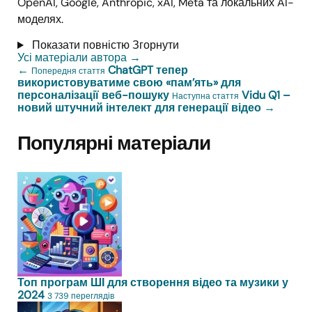
OpenAI, Google, Anthropic, xAI, Meta та локальних AI-
моделях.
Показати повністю
Згорнути
Усі матеріали автора
→
←
ChatGPT тепер
Попередня стаття
використовуватиме свою «пам’ять» для
персоналізації веб-пошуку
Vidu Q1 –
Наступна стаття
новий штучний інтелект для генерації відео
→
Популярні матеріали
Топ програм ШІ для створення відео та музики у
2024
3 739 переглядів