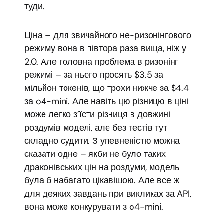
туди.
Ціна – для звичайного не-ризонінгового
режиму вона в півтора раза вища, ніж у
2.0. Але головна проблема в ризонінг
режимі – за нього просять $3.5 за
мільйон токенів, що трохи нижче за $4.4
за o4-mini. Але навіть цю різницю в ціні
може легко з’їсти різниця в довжині
роздумів моделі, але без тестів тут
складно судити. З упевненістю можна
сказати одне – якби не було таких
драконівських цін на роздуми, модель
була б набагато цікавішою. Але все ж
для деяких завдань при викликах за API,
вона може конкурувати з o4-mini.