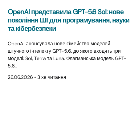
OpenAI представила GPT-5.6 Sol: нове
покоління ШІ для програмування, науки
та кібербезпеки
OpenAI анонсувала нове сімейство моделей
штучного інтелекту GPT-5.6, до якого входять три
моделі: Sol, Terra та Luna. Флагманська модель GPT-
5.6…
26.06.2026
•
3 хв читання