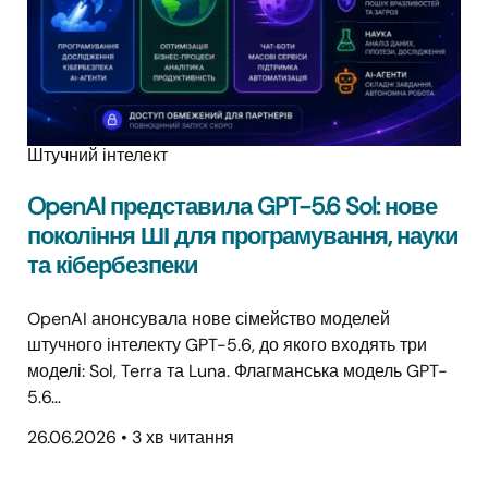
Штучний інтелект
OpenAI представила GPT-5.6 Sol: нове
покоління ШІ для програмування, науки
та кібербезпеки
OpenAI анонсувала нове сімейство моделей
штучного інтелекту GPT-5.6, до якого входять три
моделі: Sol, Terra та Luna. Флагманська модель GPT-
5.6…
26.06.2026
•
3 хв читання