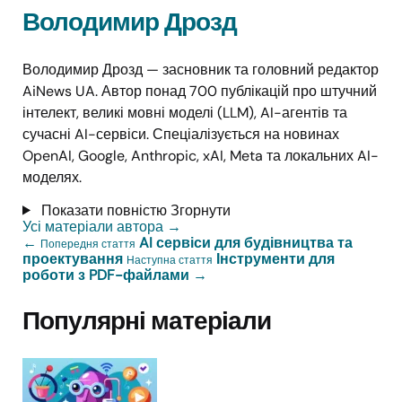
Володимир Дрозд
Володимир Дрозд — засновник та головний редактор
AiNews UA. Автор понад 700 публікацій про штучний
інтелект, великі мовні моделі (LLM), AI-агентів та
сучасні AI-сервіси. Спеціалізується на новинах
OpenAI, Google, Anthropic, xAI, Meta та локальних AI-
моделях.
Показати повністю
Згорнути
Усі матеріали автора
→
←
AI сервіси для будівництва та
Попередня стаття
проектування
Інструменти для
Наступна стаття
роботи з PDF-файлами
→
Популярні матеріали