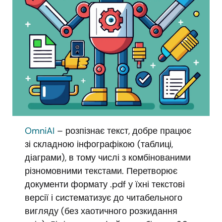
OmniAI
– розпізнає текст, добре працює
зі складною інфографікою (таблиці,
діаграми), в тому числі з комбінованими
різномовними текстами. Перетворює
документи формату .pdf у їхні текстові
версії і систематизує до читабельного
вигляду (без хаотичного розкидання