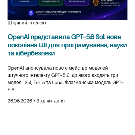
Штучний інтелект
OpenAI представила GPT-5.6 Sol: нове
покоління ШІ для програмування, науки
та кібербезпеки
OpenAI анонсувала нове сімейство моделей
штучного інтелекту GPT-5.6, до якого входять три
моделі: Sol, Terra та Luna. Флагманська модель GPT-
5.6…
26.06.2026
•
3 хв читання