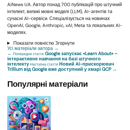
AiNews UA. Автор понад 700 публікацій про штучний
інтелект, великі мовні моделі (LLM), AI-агентів та
сучасні AI-сервіси. Спеціалізується на новинах
OpenAI, Google, Anthropic, xAI, Meta та локальних AI-
моделях.
Показати повністю
Згорнути
Усі матеріали автора
→
←
Google запускає «Learn About» –
Попередня стаття
інтерактивне навчання на базі штучного
інтелекту
Новий AI-прискорювач
Наступна стаття
Trillium від Google вже доступний у хмарі GCP
→
Популярні матеріали