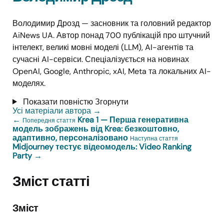
Володимир Дрозд — засновник та головний редактор
AiNews UA. Автор понад 700 публікацій про штучний
інтелект, великі мовні моделі (LLM), AI-агентів та
сучасні AI-сервіси. Спеціалізується на новинах
OpenAI, Google, Anthropic, xAI, Meta та локальних AI-
моделях.
Показати повністю
Згорнути
Усі матеріали автора
→
←
Krea 1 — Перша генеративна
Попередня стаття
модель зображень від Krea: безкоштовно,
адаптивно, персоналізовано
Наступна стаття
Midjourney тестує відеомодель: Video Ranking
Party
→
Зміст статті
Зміст