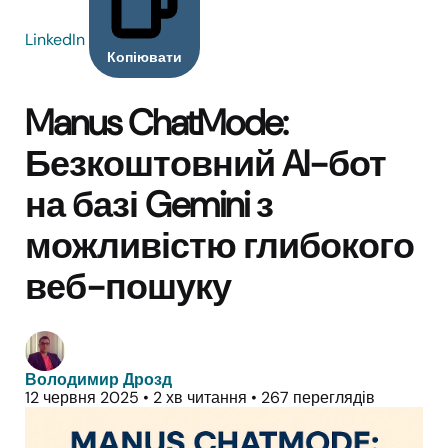
LinkedIn
Копіювати
Manus ChatMode:
Безкоштовний AI-бот
на базі Gemini з
можливістю глибокого
веб-пошуку
Володимир Дрозд
12 червня 2025
•
2 хв читання
•
267 переглядів