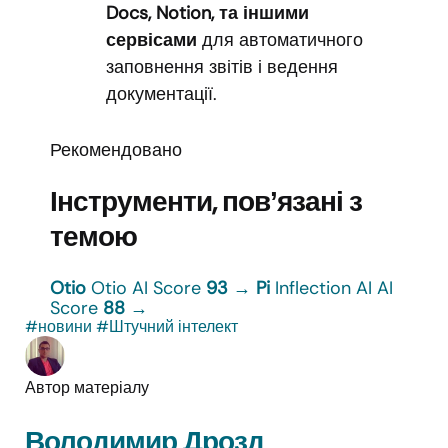
Docs, Notion, та іншими
сервісами
для автоматичного
заповнення звітів і ведення
документації.
Рекомендовано
Інструменти, повʼязані з
темою
Otio
Otio
AI Score
93
→
Pi
Inflection AI
AI
Score
88
→
#новини
#Штучний інтелект
Автор матеріалу
Володимир Дрозд