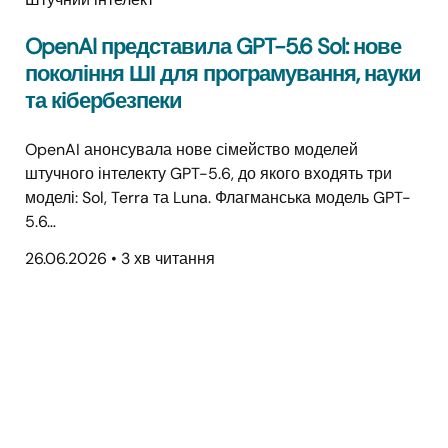
OpenAI представила GPT-5.6 Sol: нове
покоління ШІ для програмування, науки
та кібербезпеки
OpenAI анонсувала нове сімейство моделей
штучного інтелекту GPT-5.6, до якого входять три
моделі: Sol, Terra та Luna. Флагманська модель GPT-
5.6…
26.06.2026
•
3 хв читання