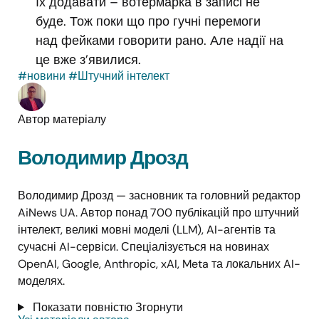
їх додавати – вотермарка в записі не
буде. Тож поки що про гучні перемоги
над фейками говорити рано. Але надії на
це вже з’явилися.
#новини
#Штучний інтелект
Автор матеріалу
Володимир Дрозд
Володимир Дрозд — засновник та головний редактор
AiNews UA. Автор понад 700 публікацій про штучний
інтелект, великі мовні моделі (LLM), AI-агентів та
сучасні AI-сервіси. Спеціалізується на новинах
OpenAI, Google, Anthropic, xAI, Meta та локальних AI-
моделях.
Показати повністю
Згорнути