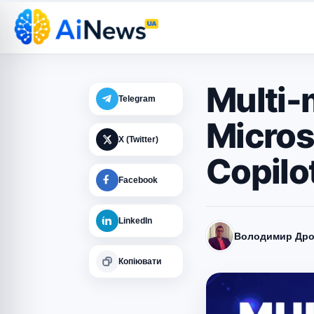
Multi-
Telegram
Micros
X (Twitter)
Copilo
Facebook
LinkedIn
Володимир Дро
Копіювати