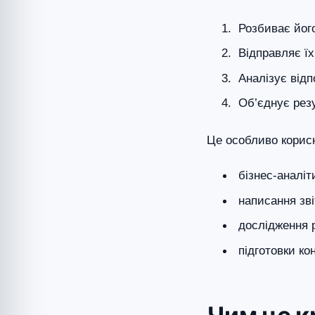
Розбиває його
Відправляє ї
Аналізує відп
Об’єднує резу
Це особливо корис
бізнес-аналіт
написання зві
дослідження 
підготовки ко