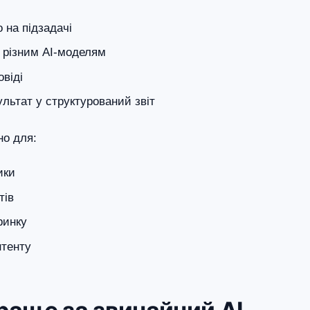
 на підзадачі
х різним AI-моделям
овіді
льтат у структурований звіт
но для:
ики
тів
ринку
нтенту