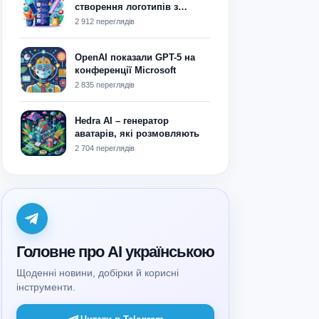
створення логотипів з
використанням ШІ: що
2 912 переглядів
обрати?
OpenAI показали GPT-5 на
конференції Microsoft
2 835 переглядів
Hedra AI – генератор
аватарів, які розмовляють
2 704 переглядів
Головне про AI українською
Щоденні новини, добірки й корисні
інструменти.