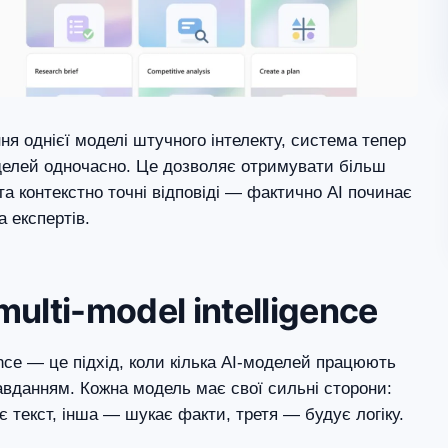
ня однієї моделі штучного інтелекту, система тепер
оделей одночасно. Це дозволяє отримувати більш
 та контекстно точні відповіді — фактично AI починає
а експертів.
ulti-model intelligence
gence — це підхід, коли кілька AI-моделей працюють
вданням. Кожна модель має свої сильні сторони:
є текст, інша — шукає факти, третя — будує логіку.