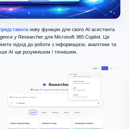
представила
нову функцію для свого AI-асистента
ligence у Researcher для Microsoft 365 Copilot. Це
нити підхід до роботи з інформацією, аналітики та
вши AI ще розумнішим і точнішим.