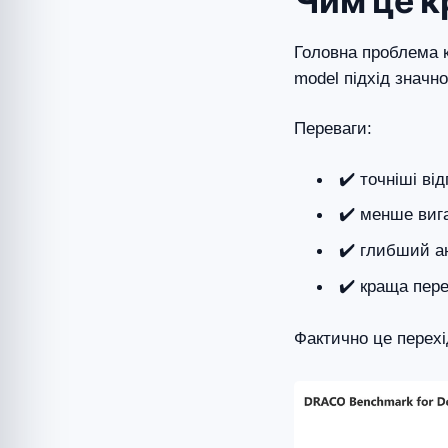
Чим це к
Головна проблема к
model підхід значн
Переваги:
✔️ точніші від
✔️ менше виг
✔️ глибший а
✔️ краща пере
Фактично це перехід