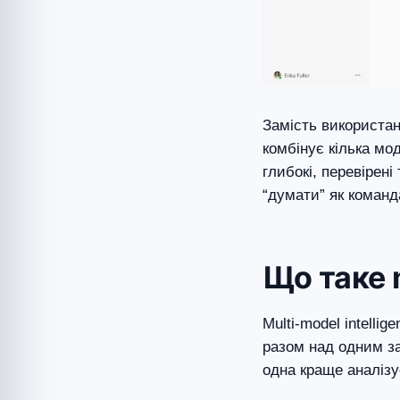
Замість використан
комбінує кілька м
глибокі, перевірені
“думати” як команд
Що таке m
Multi-model intelli
разом над одним за
одна краще аналізу