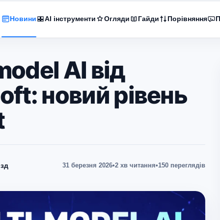
Новини
AI інструменти
Огляди
Гайди
Порівняння
П
model AI від
oft: новий рівень
t
зд
31 березня 2026
•
2 хв читання
•
150 переглядів