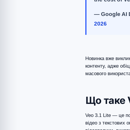
— Google AI 
2026
Новинка вже виклик
контенту, адже обі
масового використ
Що таке V
Veo 3.1 Lite — це п
відео з текстових 