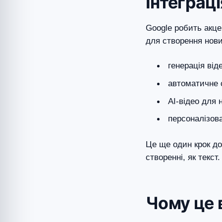
Інтеграц
Google робить акце
для створення нови
генерація від
автоматичне 
AI-відео для 
персоналізов
Це ще один крок до
створенні, як текст.
Чому це