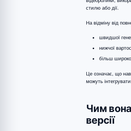
відеоролики, викор
стилю або дії.
На відміну від повн
швидшої гене
нижчої варто
більш широко
Це означає, що нав
можуть інтегрувати 
Чим вона
версії