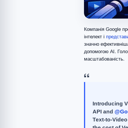
Компанія Google п
інтелект і
представ
значно ефективніша
допомогою AI. Голо
масштабованість.
Introducing V
API and
@Goo
Text-to-Video
the cost of V