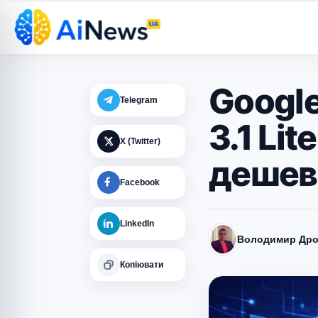
Googl
Telegram
3.1 Li
X (Twitter)
дешев
Facebook
LinkedIn
Володимир Дро
Копіювати