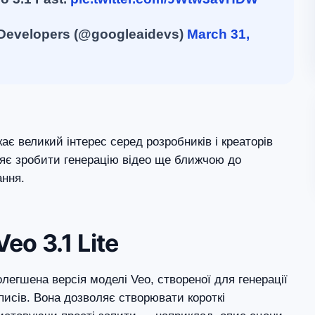
Developers (@googleaidevs)
March 31,
ає великий інтерес серед розробників і креаторів
цяє зробити генерацію відео ще ближчою до
ання.
eo 3.1 Lite
олегшена версія моделі Veo, створеної для генерації
описів. Вона дозволяє створювати короткі