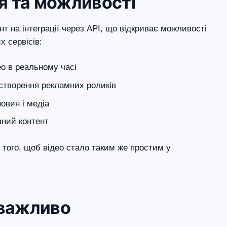
ія та можливості
нт на інтеграції через API, що відкриває можливості
х сервісів:
ео в реальному часі
створення рекламних роликів
новин і медіа
аний контент
 того, щоб відео стало таким же простим у
 важливо