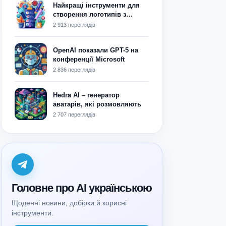
Найкращі інструменти для
створення логотипів з
використанням ШІ: що
2 913 переглядів
обрати?
OpenAI показали GPT-5 на
конференції Microsoft
2 836 переглядів
Hedra AI – генератор
аватарів, які розмовляють
2 707 переглядів
Головне про AI українською
Щоденні новини, добірки й корисні
інструменти.