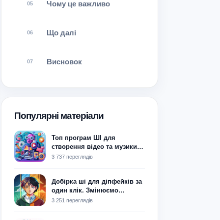
Чому це важливо
Що далі
Висновок
Популярні матеріали
Топ програм ШІ для
створення відео та музики у
2024
3 737 переглядів
Добірка ші для діпфейків за
один клік. Змінюємо
обличчя на фото
3 251 переглядів