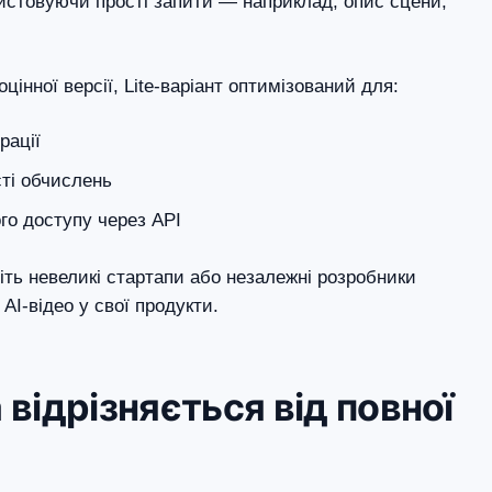
истовуючи прості запити — наприклад, опис сцени,
оцінної версії, Lite-варіант оптимізований для:
рації
сті обчислень
го доступу через API
іть невеликі стартапи або незалежні розробники
AI-відео у свої продукти.
 відрізняється від повної