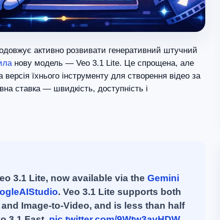
родовжує активно розвивати генеративний штучний
ила
нову модель — Veo 3.1 Lite. Це спрощена, але
 версія їхнього інструменту для створення відео за
вна ставка — швидкість, доступність і
eo 3.1 Lite, now available via the
Gemini
gleAIStudio
. Veo 3.1 Lite supports both
 and Image-to-Video, and is less than half
eo 3.1 Fast.
pic.twitter.com/9Wtw3avHDW