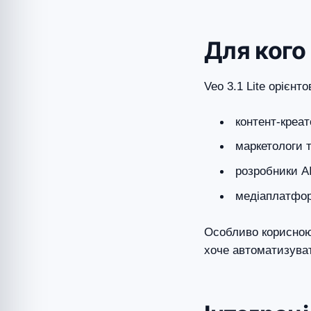
Для кого
Veo 3.1 Lite орієнт
контент-креат
маркетологи т
розробники AI
медіаплатфо
Особливо корисною 
хоче автоматизуват