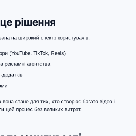
 це рішення
ована на широкий спектр користувачів:
ори (YouTube, TikTok, Reels)
а рекламні агентства
-додатків
рми
вона стане для тих, хто створює багато відео і
и цей процес без великих витрат.