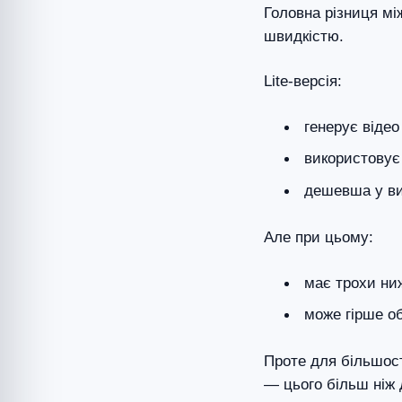
Головна різниця між
швидкістю.
Lite-версія:
генерує віде
використовує
дешевша у ви
Але при цьому:
має трохи ни
може гірше о
Проте для більшост
— цього більш ніж 