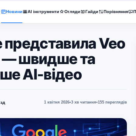
Новини
AI інструменти
Огляди
Гайди
Порівняння
П
e представила Veo
te — швидше та
ше AI-відео
зд
1 квітня 2026
•
3 хв читання
•
155 переглядів