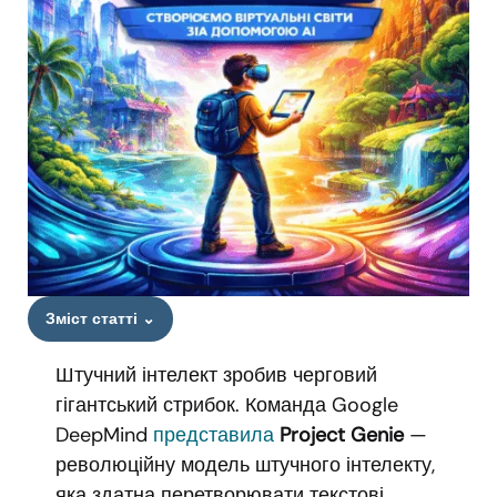
Зміст статті
⌄
Штучний інтелект зробив черговий
гігантський стрибок. Команда Google
DeepMind
представила
Project Genie
—
революційну модель штучного інтелекту,
яка здатна перетворювати текстові