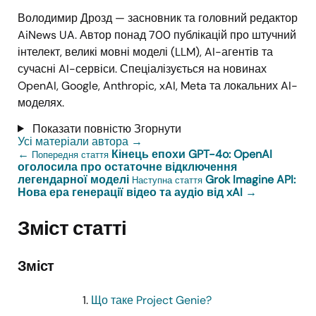
Володимир Дрозд — засновник та головний редактор
AiNews UA. Автор понад 700 публікацій про штучний
інтелект, великі мовні моделі (LLM), AI-агентів та
сучасні AI-сервіси. Спеціалізується на новинах
OpenAI, Google, Anthropic, xAI, Meta та локальних AI-
моделях.
Показати повністю
Згорнути
Усі матеріали автора
→
←
Кінець епохи GPT-4o: OpenAI
Попередня стаття
оголосила про остаточне відключення
легендарної моделі
Grok Imagine API:
Наступна стаття
Нова ера генерації відео та аудіо від xAI
→
Зміст статті
Зміст
Що таке Project Genie?