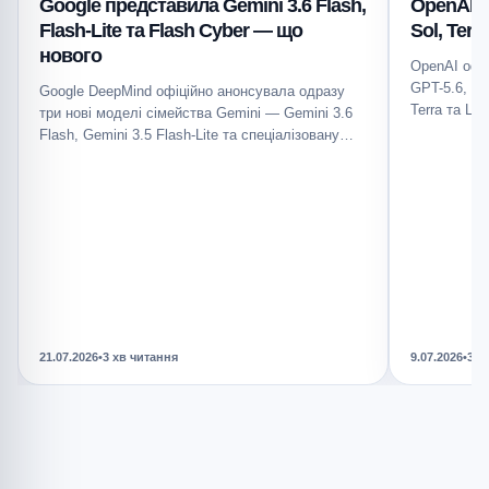
Google представила Gemini 3.6 Flash,
OpenAI п
Flash-Lite та Flash Cyber — що
Sol, Ter
нового
OpenAI офі
GPT-5.6, як
Google DeepMind офіційно анонсувала одразу
Terra та Lu
три нові моделі сімейства Gemini — Gemini 3.6
Flash, Gemini 3.5 Flash-Lite та спеціалізовану
Gemini…
21.07.2026
•
3 хв читання
9.07.2026
•
3 х