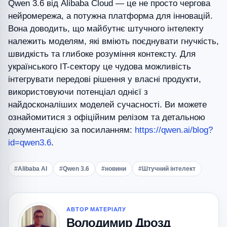
Qwen 3.6 від Alibaba Cloud — це не просто чергова
нейромережа, а потужна платформа для інновацій.
Вона доводить, що майбутнє штучного інтелекту
належить моделям, які вміють поєднувати гнучкість,
швидкість та глибоке розуміння контексту. Для
українського IT-сектору це чудова можливість
інтегрувати передові рішення у власні продукти,
використовуючи потенціал однієї з
найдосконаліших моделей сучасності. Ви можете
ознайомитися з офіційним релізом та детальною
документацією за посиланням:
https://qwen.ai/blog?
id=qwen3.6
.
#Alibaba AI
#Qwen 3.6
#новини
#Штучний інтелект
АВТОР МАТЕРІАЛУ
Володимир Дрозд