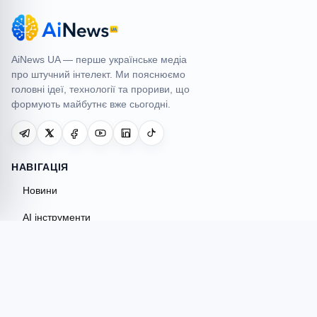
AiNews UA
AiNews UA — перше українське медіа
про штучний інтелект. Ми пояснюємо
головні ідеї, технології та прориви, що
формують майбутнє вже сьогодні.
НАВІГАЦІЯ
Новини
AI інструменти
Огляди
Гайди
Порівняння