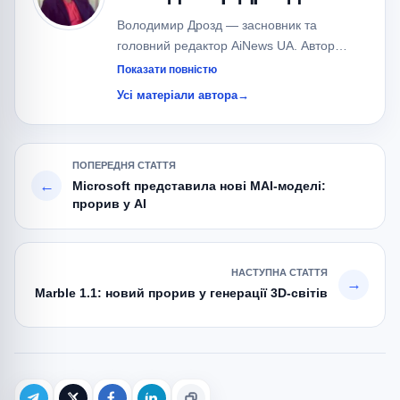
Володимир Дрозд — засновник та
головний редактор AiNews UA. Автор
понад 700 публікацій про штучний
Показати повністю
інтелект, великі мовні моделі (LLM), AI-
Усі матеріали автора
→
агентів та сучасні AI-сервіси.
Спеціалізується на новинах OpenAI,
Google, Anthropic, xAI, Meta та локальних
ПОПЕРЕДНЯ СТАТТЯ
AI-моделях.
←
Microsoft представила нові MAI-моделі:
прорив у AI
НАСТУПНА СТАТТЯ
→
Marble 1.1: новий прорив у генерації 3D-світів