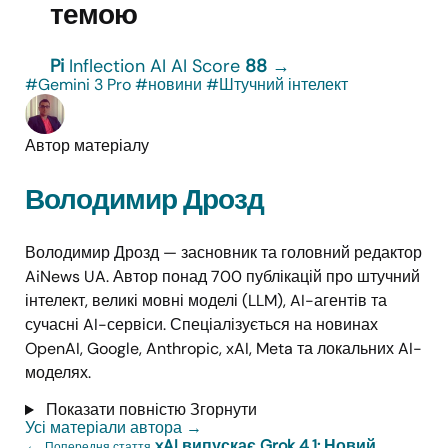
темою
Pi
Inflection AI
AI Score
88
→
#Gemini 3 Pro
#новини
#Штучний інтелект
Автор матеріалу
Володимир Дрозд
Володимир Дрозд — засновник та головний редактор
AiNews UA. Автор понад 700 публікацій про штучний
інтелект, великі мовні моделі (LLM), AI-агентів та
сучасні AI-сервіси. Спеціалізується на новинах
OpenAI, Google, Anthropic, xAI, Meta та локальних AI-
моделях.
Показати повністю
Згорнути
Усі матеріали автора
→
←
xAI випускає Grok 4.1: Новий
Попередня стаття