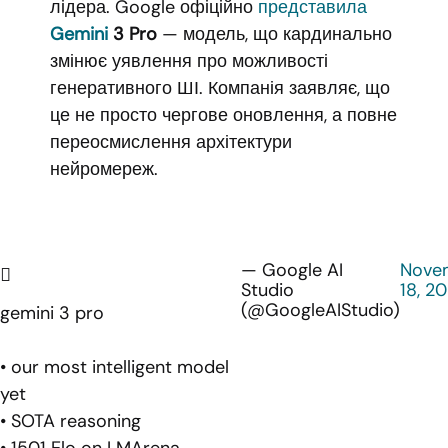
лідера. Google офіційно
представила
Gemini
3 Pro
— модель, що кардинально
змінює уявлення про можливості
генеративного ШІ. Компанія заявляє, що
це не просто чергове оновлення, а повне
переосмислення архітектури
нейромереж.
— Google AI
Nove
Studio
18, 2
(@GoogleAIStudio)
gemini 3 pro
• our most intelligent model
yet
• SOTA reasoning
• 1501 Elo on LMArena