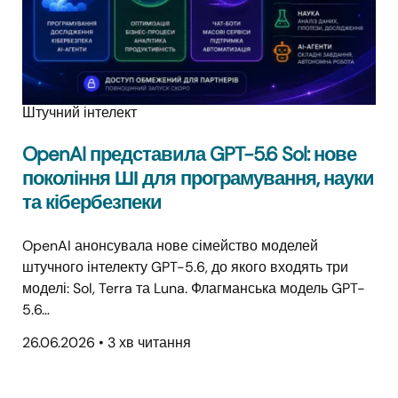
Штучний інтелект
OpenAI представила GPT-5.6 Sol: нове
покоління ШІ для програмування, науки
та кібербезпеки
OpenAI анонсувала нове сімейство моделей
штучного інтелекту GPT-5.6, до якого входять три
моделі: Sol, Terra та Luna. Флагманська модель GPT-
5.6…
26.06.2026
•
3 хв читання