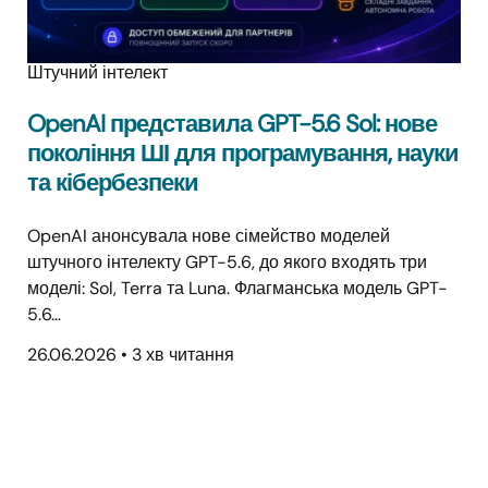
Штучний інтелект
OpenAI представила GPT-5.6 Sol: нове
покоління ШІ для програмування, науки
та кібербезпеки
OpenAI анонсувала нове сімейство моделей
штучного інтелекту GPT-5.6, до якого входять три
моделі: Sol, Terra та Luna. Флагманська модель GPT-
5.6…
26.06.2026
•
3 хв читання