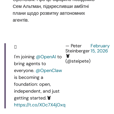
Сем Альтман, підкресливши амбітні
плани щодо розвитку автономних
агентів.
— Peter
February
Steinberger
15, 2026
🦞
I'm joining
@OpenAI
to
(@steipete)
bring agents to
everyone.
@OpenClaw
is becoming a
foundation: open,
independent, and just
getting started.🦞
https://t.co/XOc7X4jOxq