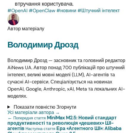
втручання користувача.
#OpenAI
#OpenClaw
#новини
#Штучний інтелект
Автор матеріалу
Володимир Дрозд
Володимир Дрозд — засновник та головний редактор
AiNews UA. Автор понад 700 публікацій про штучний
інтелект, великі мовні моделі (LLM), AI-агентів та
сучасні AI-сервіси. Спеціалізується на новинах
OpenAI, Google, Anthropic, xAI, Meta та локальних AI-
моделях.
Показати повністю
Згорнути
Усі матеріали автора
→
←
MiniMax M2.5: Новий стандарт
Попередня стаття
продуктивності та революція «дешевих» ШІ-
агентів
Ера «Агентного ШІ»: Alibaba
Наступна стаття