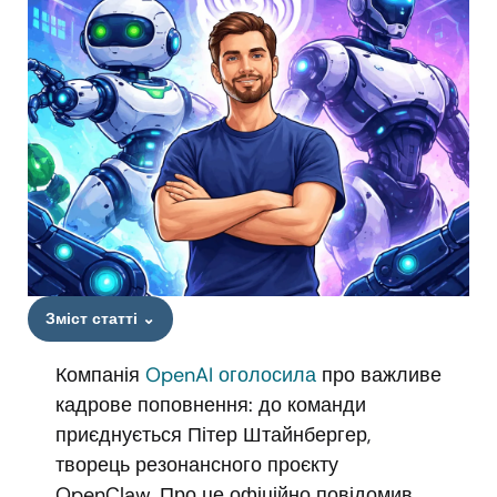
Зміст статті
⌄
Компанія
OpenAI
оголосила
про важливе
кадрове поповнення: до команди
приєднується Пітер Штайнбергер,
творець резонансного проєкту
OpenClaw. Про це офіційно повідомив