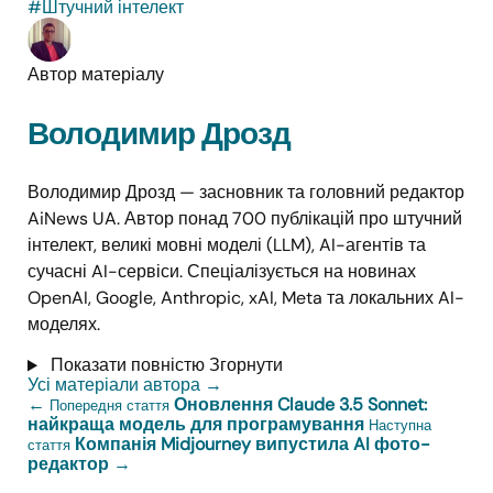
#Штучний інтелект
Автор матеріалу
Володимир Дрозд
Володимир Дрозд — засновник та головний редактор
AiNews UA. Автор понад 700 публікацій про штучний
інтелект, великі мовні моделі (LLM), AI-агентів та
сучасні AI-сервіси. Спеціалізується на новинах
OpenAI, Google, Anthropic, xAI, Meta та локальних AI-
моделях.
Показати повністю
Згорнути
Усі матеріали автора
→
←
Оновлення Claude 3.5 Sonnet:
Попередня стаття
найкраща модель для програмування
Наступна
Компанія Midjourney випустила AI фото-
стаття
редактор
→