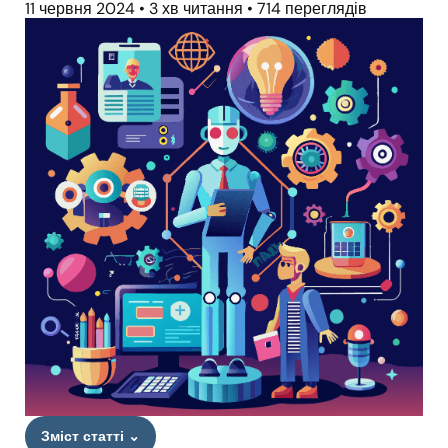
11 червня 2024
•
3 хв читання
•
714 переглядів
Зміст статті
⌄