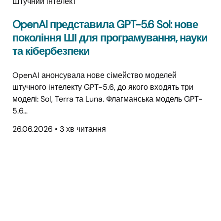
Штучний інтелект
OpenAI представила GPT-5.6 Sol: нове
покоління ШІ для програмування, науки
та кібербезпеки
OpenAI анонсувала нове сімейство моделей
штучного інтелекту GPT-5.6, до якого входять три
моделі: Sol, Terra та Luna. Флагманська модель GPT-
5.6…
26.06.2026
•
3 хв читання