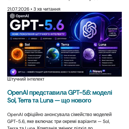
21.07.2026
•
3 хв читання
Штучний інтелект
OpenAI представила GPT-5.6: моделі
Sol, Terra та Luna — що нового
OpenAI офіційно анонсувала сімейство моделей
GPT-5.6, яке включає три окремі варіанти — Sol,
Terra та Luna. Компанія змінює підхід до…