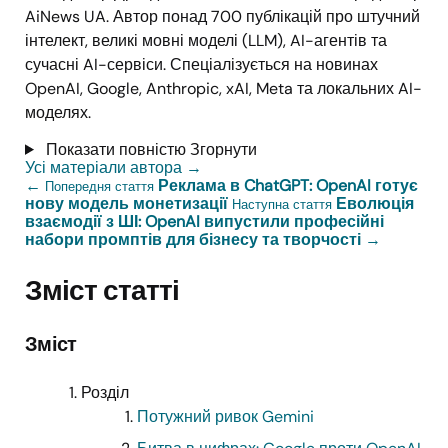
AiNews UA. Автор понад 700 публікацій про штучний
інтелект, великі мовні моделі (LLM), AI-агентів та
сучасні AI-сервіси. Спеціалізується на новинах
OpenAI, Google, Anthropic, xAI, Meta та локальних AI-
моделях.
Показати повністю
Згорнути
Усі матеріали автора
→
←
Реклама в ChatGPT: OpenAI готує
Попередня стаття
нову модель монетизації
Еволюція
Наступна стаття
взаємодії з ШІ: OpenAI випустили професійні
набори промптів для бізнесу та творчості
→
Зміст статті
Зміст
Розділ
Потужний ривок Gemini