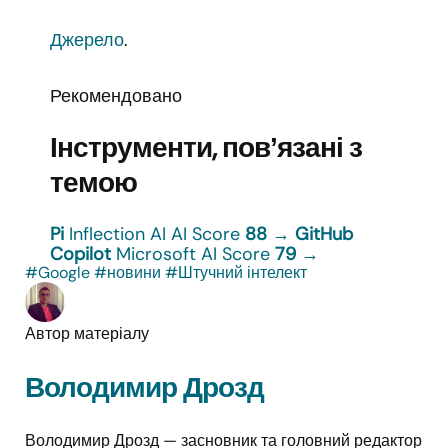
Джерело
.
Рекомендовано
Інструменти, повʼязані з
темою
Pi
Inflection AI
AI Score
88
→
GitHub
Copilot
Microsoft
AI Score
79
→
#Google
#новини
#Штучний інтелект
Автор матеріалу
Володимир Дрозд
Володимир Дрозд — засновник та головний редактор