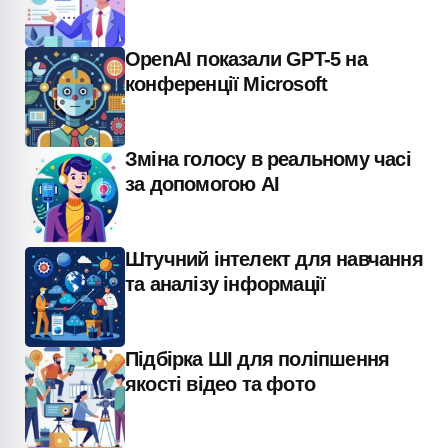
OpenAI показали GPT-5 на
конференції Microsoft
Зміна голосу в реальному часі
за допомогою AI
Штучний інтелект для навчання
та аналізу інформації
Підбірка ШІ для поліпшення
якості відео та фото