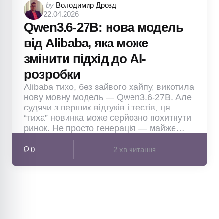
Posted
by
Володимир Дрозд
22.04.2026
by
Qwen3.6-27B: нова модель
від Alibaba, яка може
змінити підхід до AI-
розробки
Alibaba тихо, без зайвого хайпу, викотила
нову мовну модель — Qwen3.6-27B. Але
судячи з перших відгуків і тестів, ця
“тиха” новинка може серйозно похитнути
ринок. Не просто генерація — майже…
0
2 хв читання