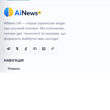
AiNews UA
AiNews UA — перше українське медіа
про штучний інтелект. Ми пояснюємо
головні ідеї, технології та прориви, що
формують майбутнє вже сьогодні.
НАВІГАЦІЯ
Новини
AI інструменти
Огляди
Гайди
Порівняння