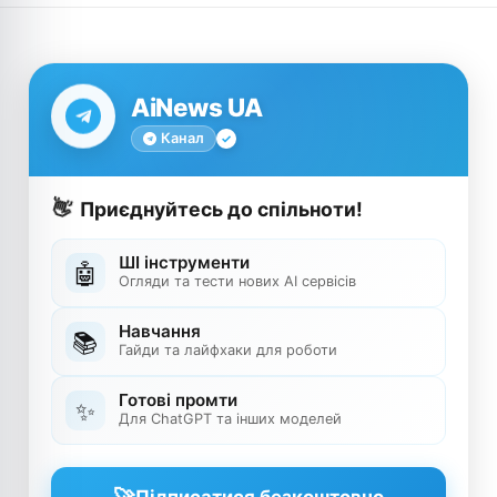
AiNews UA
Канал
👋
Приєднуйтесь до спільноти!
ШІ інструменти
🤖
Огляди та тести нових AI сервісів
Навчання
📚
Гайди та лайфхаки для роботи
Готові промти
✨
Для ChatGPT та інших моделей