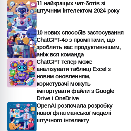
11 найкращих чат-ботів зі
штучним інтелектом 2024 року
10 нових способів застосування
ChatGPT-4o з промптами, що
зроблять вас продуктивнішим,
аніж вся команда
ChatGPT тепер може
аналізувати таблиці Excel з
новим оновленням,
користувачі можуть
імпортувати файли з Google
Drive і OneDrive
OpenAI розпочала розробку
нової флагманської моделі
штучного інтелекту