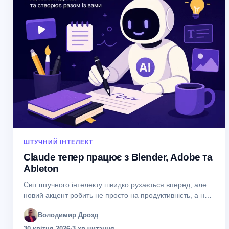
ШТУЧНИЙ ІНТЕЛЕКТ
Claude тепер працює з Blender, Adobe та
Ableton
Світ штучного інтелекту швидко рухається вперед, але
новий акцент робить не просто на продуктивність, а на
творчість. Компанія Anthropic представила оновлений
Володимир Дрозд
підхід до свого AI-асистента Claude — і...
30 квітня 2026
·
3 хв читання