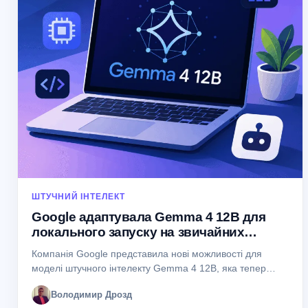
ШТУЧНИЙ ІНТЕЛЕКТ
Google адаптувала Gemma 4 12B для
локального запуску на звичайних
ноутбуках
Компанія Google представила нові можливості для
моделі штучного інтелекту Gemma 4 12B, яка тепер
може працювати безпосередньо на звичайних
Володимир Дрозд
ноутбуках із 16 ГБ оперативної пам’яті. Рішення