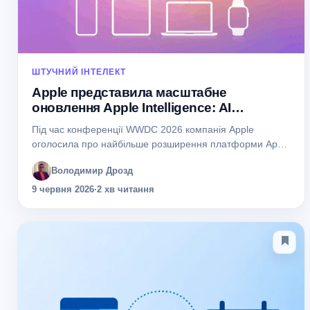
ШТУЧНИЙ ІНТЕЛЕКТ
Apple представила масштабне
оновлення Apple Intelligence: AI
з’явиться майже в кожному додатку
Під час конференції WWDC 2026 компанія Apple
оголосила про найбільше розширення платформи Apple
Intelligence з моменту її запуску. Нові можливості
Володимир Дрозд
штучного інтелекту інтегрують у iPhone, iPad, Mac,
Apple...
9 червня 2026
·
2 хв читання