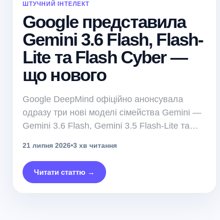
ШТУЧНИЙ ІНТЕЛЕКТ
Google представила
Gemini 3.6 Flash, Flash-
Lite та Flash Cyber —
що нового
Google DeepMind офіційно анонсувала
одразу три нові моделі сімейства Gemini —
Gemini 3.6 Flash, Gemini 3.5 Flash-Lite та
спеціалізовану Gemini 3.5 Flash Cyber.
21 липня 2026
•
3 хв читання
Новинки орієнтовані на розробників, які
створюють AI-агентів, автоматизовані
Читати статтю →
робочі процеси та системи кібербезпеки.
Головний акцент компанія зробила на
швидкості роботи, нижчій вартості
використання та більшій ефективності