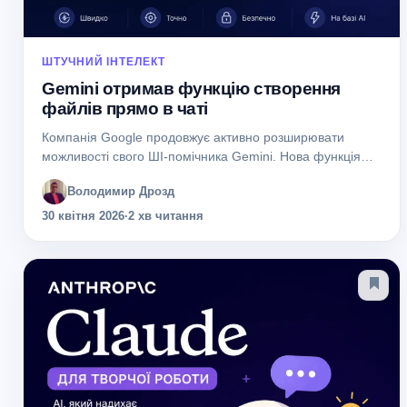
ШТУЧНИЙ ІНТЕЛЕКТ
Gemini отримав функцію створення
файлів прямо в чаті
Компанія Google продовжує активно розширювати
можливості свого ШІ-помічника Gemini. Нова функція
дозволяє користувачам створювати повноцінні файли
Володимир Дрозд
безпосередньо під час спілкування з AI, без необхідності
відкривати окремі сервіси чи...
30 квітня 2026
·
2 хв читання