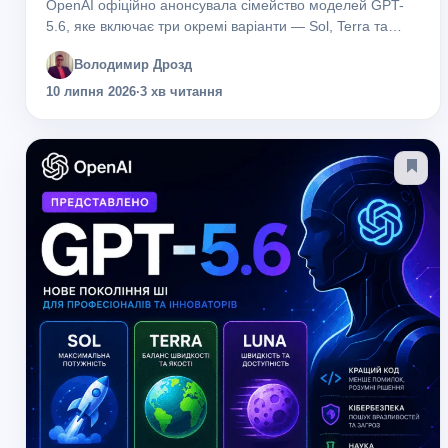
OpenAI офіційно анонсувала сімейство моделей GPT-
5.6, яке включає три окремі варіанти — Sol, Terra та
Luna. Компанія змінює підхід до розвитку штучного
Володимир Дрозд
інтелекту, пропонуючи користувачам різні рівні
продуктивності,...
10 липня 2026
·
3 хв читання