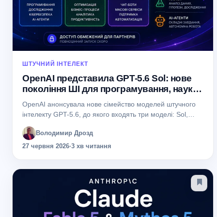
ШТУЧНИЙ ІНТЕЛЕКТ
OpenAI представила GPT-5.6 Sol: нове
покоління ШІ для програмування, науки
та кібербезпеки
OpenAI анонсувала нове сімейство моделей штучного
інтелекту GPT-5.6, до якого входять три моделі: Sol,
Terra та Luna. Флагманська модель GPT-5.6 Sol
Володимир Дрозд
орієнтована на найскладніші завдання — від розробки...
27 червня 2026
·
3 хв читання