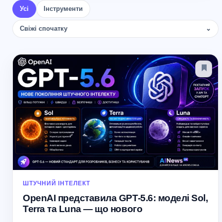
Усі
Інструменти
моделей. Gemini 3.6 Flash: продуктивніше
без…
Свіжі спочатку
⌄
ШТУЧНИЙ ІНТЕЛЕКТ
OpenAI представила GPT-5.6: моделі Sol,
Terra та Luna — що нового