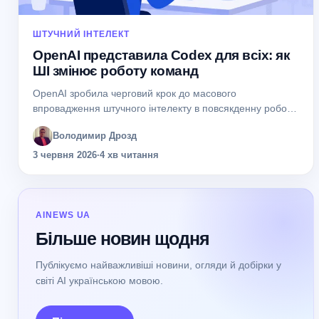
ШТУЧНИЙ ІНТЕЛЕКТ
OpenAI представила Codex для всіх: як
ШІ змінює роботу команд
OpenAI зробила черговий крок до масового
впровадження штучного інтелекту в повсякденну роботу.
Компанія представила новий підхід до використання
Володимир Дрозд
Codex — інструмента, який раніше асоціювався
переважно з програмуванням. Тепер...
3 червня 2026
·
4 хв читання
AINEWS UA
Більше новин щодня
Публікуємо найважливіші новини, огляди й добірки у
світі AI українською мовою.