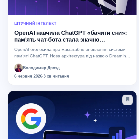
ШТУЧНИЙ ІНТЕЛЕКТ
OpenAI навчила ChatGPT «бачити сни»:
пам’ять чат-бота стала значно
розумнішою
OpenAI оголосила про масштабне оновлення системи
пам’яті ChatGPT. Нова архітектура під назвою Dreaming
дозволяє моделі краще узагальнювати інформацію з
Володимир Дрозд
попередніх діалогів, актуалізувати контекст і
враховувати довгострокові вподобання користувача....
6 червня 2026
·
3 хв читання