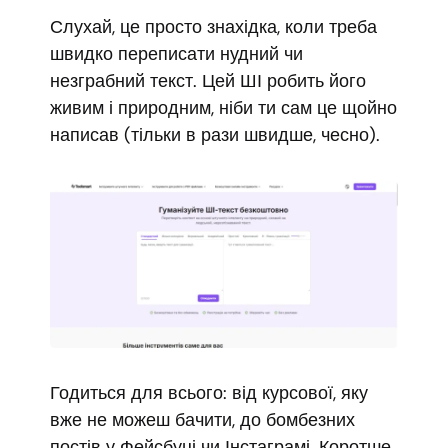
Слухай, це просто знахідка, коли треба
швидко переписати нудний чи
незграбний текст. Цей ШІ робить його
живим і природним, ніби ти сам це щойно
написав (тільки в рази швидше, чесно).
Годиться для всього: від курсової, яку
вже не можеш бачити, до бомбезних
постів у Фейсбуці чи Інстаграмі. Коротше,