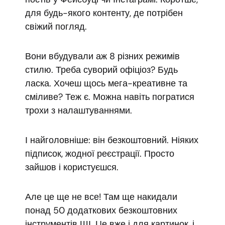
для будь-якого контенту, де потрібен
свіжий погляд.
Вони вбудували аж 8 різних режимів
стилю. Треба суворий офіціоз? Будь
ласка. Хочеш щось мега-креативне та
сміливе? Теж є. Можна навіть погратися
трохи з налаштуваннями.
І найголовніше: він безкоштовний. Ніяких
підписок, жодної реєстрації. Просто
зайшов і користуєшся.
Але це ще не все! Там ще накидали
понад 50 додаткових безкоштовних
інструментів ШІ. Це вже і для картинок, і