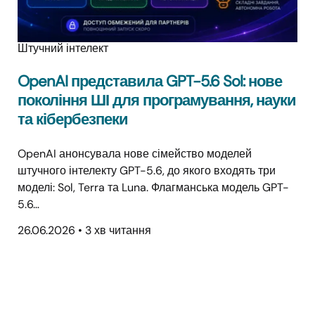
Штучний інтелект
OpenAI представила GPT-5.6 Sol: нове
покоління ШІ для програмування, науки
та кібербезпеки
OpenAI анонсувала нове сімейство моделей
штучного інтелекту GPT-5.6, до якого входять три
моделі: Sol, Terra та Luna. Флагманська модель GPT-
5.6…
26.06.2026
•
3 хв читання