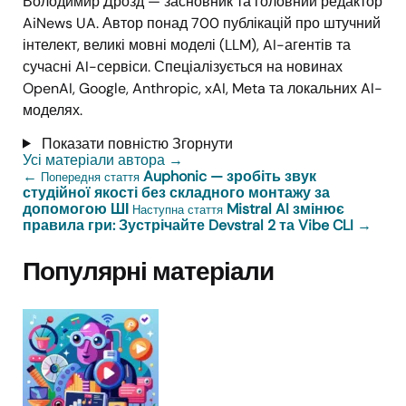
Володимир Дрозд — засновник та головний редактор
AiNews UA. Автор понад 700 публікацій про штучний
інтелект, великі мовні моделі (LLM), AI-агентів та
сучасні AI-сервіси. Спеціалізується на новинах
OpenAI, Google, Anthropic, xAI, Meta та локальних AI-
моделях.
Показати повністю
Згорнути
Усі матеріали автора
→
←
Auphonic — зробіть звук
Попередня стаття
студійної якості без складного монтажу за
допомогою ШІ
Mistral AI змінює
Наступна стаття
правила гри: Зустрічайте Devstral 2 та Vibe CLI
→
Популярні матеріали