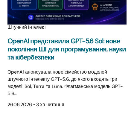
Штучний інтелект
OpenAI представила GPT-5.6 Sol: нове
покоління ШІ для програмування, науки
та кібербезпеки
OpenAI анонсувала нове сімейство моделей
штучного інтелекту GPT-5.6, до якого входять три
моделі: Sol, Terra та Luna. Флагманська модель GPT-
5.6…
26.06.2026
•
3 хв читання