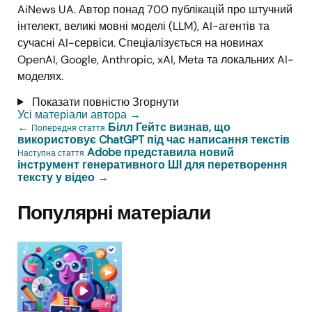
AiNews UA. Автор понад 700 публікацій про штучний
інтелект, великі мовні моделі (LLM), AI-агентів та
сучасні AI-сервіси. Спеціалізується на новинах
OpenAI, Google, Anthropic, xAI, Meta та локальних AI-
моделях.
Показати повністю
Згорнути
Усі матеріали автора
→
←
Білл Гейтс визнав, що
Попередня стаття
використовує ChatGPT під час написання текстів
Adobe представила новий
Наступна стаття
інструмент генеративного ШІ для перетворення
тексту у відео
→
Популярні матеріали