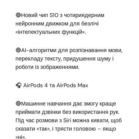
🔴Новий чип S10 з чотириядерним
нейронним движком для безлічі
«інтелектуальних функцій».
🔴AI-алгоритми для розпізнавання мови,
перекладу тексту, придушення шуму і
роботи із зображеннями.
🎧 AirPods 4 та AIrPods Max
🔴Машинне навчання дає змогу краще
приймати дзвінки без використання рук.
Під час розмови з Siri можна кивати, щоб
сказати «так», і трясти головою – якщо
«ні».